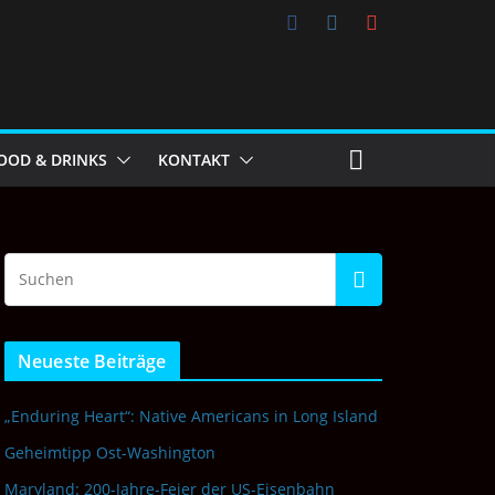
OOD & DRINKS
KONTAKT
Neueste Beiträge
„Enduring Heart“: Native Americans in Long Island
Geheimtipp Ost-Washington
Maryland: 200-Jahre-Feier der US-Eisenbahn