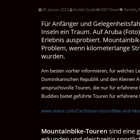
29. Januar 2023
Karibik Guide
2067 Views
Karibik
,
K
Für Anfänger und Gelegenheitsfah
Inseln ein Traum. Auf Aruba (Foto
Erlebnis ausprobiert. Mountainbik
Problem, wenn kilometerlange Str
wurden.
Am besten vorher informieren, für welches Le
Dominikanischen Republik und den Kleinen Ant
anspruchsvolle Touren, die nur für erfahrene
Buddies bietet geführte Touren für erfahrene
www.viator.com/Caribbean-tours/Bike-and-Mou
Mountainbike-Touren
sind eine g
erkunden und gleichzeitig sportlich