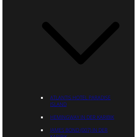
ATLANTIS HOTEL PARADISE
ISLAND
HEMINGWAY IN DER KARIBIK
JAMES BOND (007) IN DER
KARIBIK