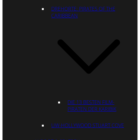
DREHORTE: PIRATES OF THE
CARIBBEAN
DIE 13 BESTEN FILM-
PIRATEN DER KARIBIK
UW-HOLLYWOOD STUART COVE