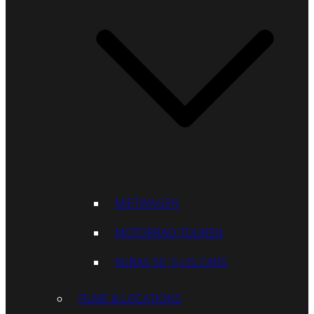
MIETWAGEN
MOTORRAD-TOUREN
KUBAS 50´S-US-CARS
FILME & LOCATIONS