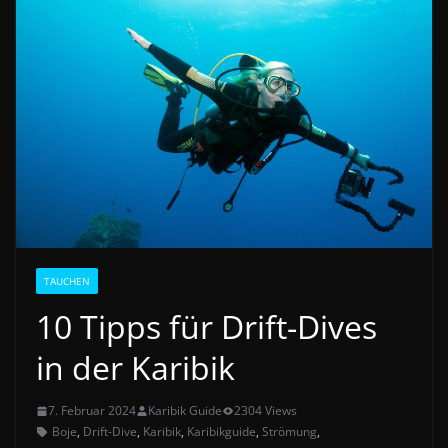
TAUCHEN
10 Tipps für Drift-Dives
in der Karibik
7. Februar 2024
Karibik Guide
2304 Views
Boje
,
Drift-Dive
,
Karibik
,
Karibikguide
,
Strömung
,