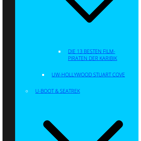
DIE 13 BESTEN FILM-
PIRATEN DER KARIBIK
UW-HOLLYWOOD STUART COVE
U-BOOT & SEATREK