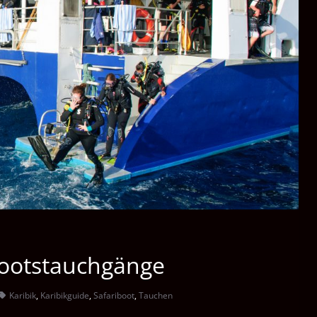
 Bootstauchgänge
Karibik
,
Karibikguide
,
Safariboot
,
Tauchen