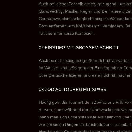
Auch bei dieser Technik gilt es, genügend Luft ins
Ganz wichtig: Maske, Regler und Blei fixieren. B
Countdown, damit alle gleichzeitig ins Wasser 
Boot entfernen, um Kollisionen zu verhindern. Bei
Tauchern für kurze Konfusion.
02 EINSTIEG MIT GROSSEM SCHRITT
Auch beim Einstieg mit großem Schritt vorwärts i
im Wasser sind. vSo geht der Einstieg mit großem 
oder Bleitasche fixieren und einen Schritt machen
03 ZODIAC-TOUREN MIT SPASS
Häufig geht die Tour mit dem Zodiac ans Riff. Fak
nerven, denn während der Fahrt wackelt es wie 
wenn man sich unbeholfen wie ein Kleinkind über
wie bei vielen Dingen im Taucherleben: Technik, T
Hand an das Geländer der Leiter legen und die 