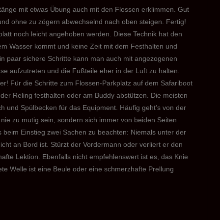
stänge mit etwas Übung auch mit den Flossen erklimmen. Gut
 und ohne zu zögern abwechselnd nach oben steigen. Fertig!
blatt noch leicht angehoben werden. Diese Technik hat den
 dem Wasser kommt und keine Zeit mit dem Festhalten und
Ein paar sichere Schritte kann man auch mit angezogenen
se aufzutreten und die Fußteile eher in der Luft zu halten.
r! Für die Schritte zum Flossen-Parkplatz auf dem Safariboot
n der Reling festhalten oder am Buddy abstützen. Die meisten
h und Spülbecken für das Equipment. Häufig geht’s von der
r nie zu mutig sein, sondern sich immer von beiden Seiten
es beim Einstieg zwei Sachen zu beachten: Niemals unter der
cht an Bord ist. Stürzt der Vordermann oder verliert er den
afte Lektion. Ebenfalls nicht empfehlenswert ist es, das Knie
te Welle ist eine Beule oder eine schmerzhafte Prellung