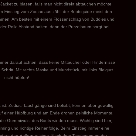
 Jacket zu blasen, falls man nicht direkt abtauchen möchte.
eim Einstieg vom Zodiac aus zählt der Bootsguide meist den
kommen. Am besten mit einem Flossenschlag von Buddies und
 der Rolle Abstand halten, denn der Purzelbaum sorgt bei
mmer darauf achten, dass keine Mittaucher oder Hindernisse
Schritt: Mit rechts Maske und Mundstück, mit links Bleigurt
 – nicht hüpfen!
t ist: Zodiac-Tauchgänge sind beliebt, können aber gewaltig
auf einer Hüpfburg und am Ende drohen peinliche Momente,
 die Gummiwulst des Boots winden muss. Wichtig sind hier,
iming und richtige Reihenfolge. Beim Einstieg immer eine
andere den Helfern reichen. Nach dem Tauchgang an der