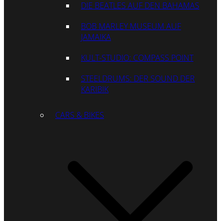
DIE BEATLES AUF DEN BAHAMAS
BOB MARLEY MUSEUM AUF
JAMAIKA
KULT-STUDIO: COMPASS POINT
STEELDRUMS: DER SOUND DER
KARIBIK
CARS & BIKES