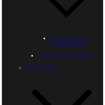
DIE 13 BESTEN FILM-
PIRATEN DER KARIBIK
UW-HOLLYWOOD STUART COVE
U-BOOT & SEATREK