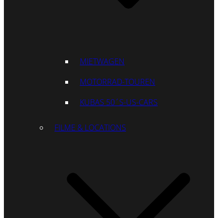
MIETWAGEN
MOTORRAD-TOUREN
KUBAS 50´S-US-CARS
FILME & LOCATIONS