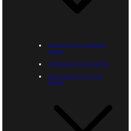
ATLANTIS HOTEL PARADISE
ISLAND
HEMINGWAY IN DER KARIBIK
JAMES BOND (007) IN DER
KARIBIK