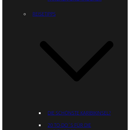
REISETIPPS
DIE SCHÖNSTE KARIBIKINSEL?
20 TO-DO´S FÜR DIE