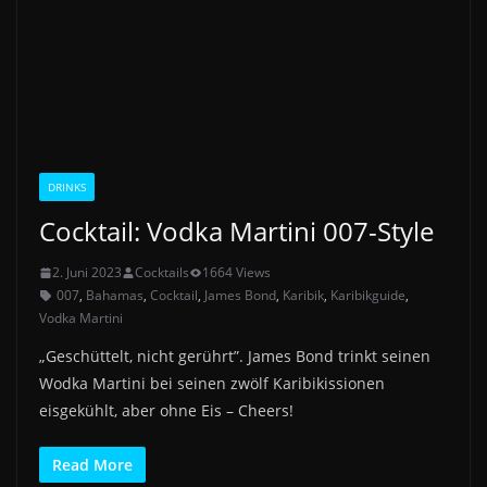
DRINKS
Cocktail: Vodka Martini 007-Style
2. Juni 2023
Cocktails
1664 Views
007
,
Bahamas
,
Cocktail
,
James Bond
,
Karibik
,
Karibikguide
,
Vodka Martini
„Geschüttelt, nicht gerührt”. James Bond trinkt seinen
Wodka Martini bei seinen zwölf Karibikissionen
eisgekühlt, aber ohne Eis – Cheers!
Read More