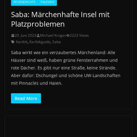
REISEBERICHTE
TAUCHEN
Saba: Märchenhafte Insel mit
Platzproblemen
20. Juni 2023
Michael Krüger
2223 Views
Karibik
,
Karibikguide
,
Saba
Saba wirkt wie ein verzaubertes Märchenland: Alle
Häuser sind weiß, haben grüne Fensterrahmen und
rote Dächer. Es gibt nur eine Straße, keine Strände.
Aber dafür: Dschungel und schöne UW-Landschaften
mit Pinnacles und Haien.
Read More