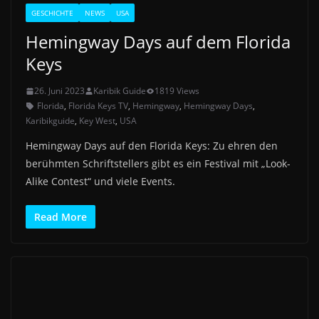
GESCHICHTE
NEWS
USA
Hemingway Days auf dem Florida
Keys
26. Juni 2023
Karibik Guide
1819 Views
Florida
,
Florida Keys TV
,
Hemingway
,
Hemingway Days
,
Karibikguide
,
Key West
,
USA
Hemingway Days auf den Florida Keys: Zu ehren den
berühmten Schriftstellers gibt es ein Festival mit „Look-
Alike Contest“ und viele Events.
Read More