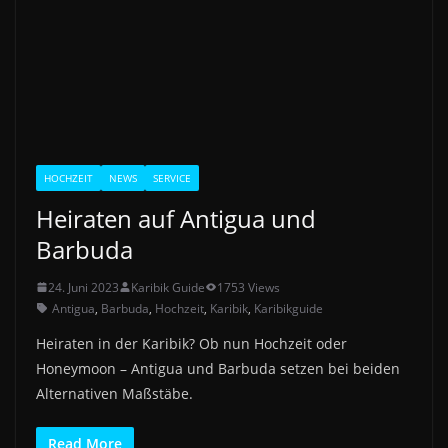
HOCHZEIT
NEWS
SERVICE
Heiraten auf Antigua und
Barbuda
24. Juni 2023
Karibik Guide
1753 Views
Antigua
,
Barbuda
,
Hochzeit
,
Karibik
,
Karibikguide
Heiraten in der Karibik? Ob nun Hochzeit oder
Honeymoon – Antigua und Barbuda setzen bei beiden
Alternativen Maßstäbe.
Read More