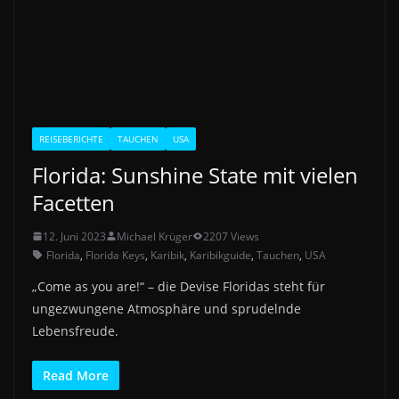
REISEBERICHTE
TAUCHEN
USA
Florida: Sunshine State mit vielen
Facetten
12. Juni 2023
Michael Krüger
2207 Views
Florida
,
Florida Keys
,
Karibik
,
Karibikguide
,
Tauchen
,
USA
„Come as you are!“ – die Devise Floridas steht für
ungezwungene Atmosphäre und sprudelnde
Lebensfreude.
Read More