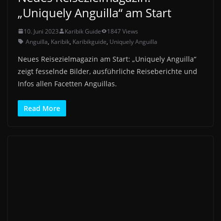
„Uniquely Anguilla“ am Start
10. Juni 2023
Karibik Guide
1847 Views
Anguilla
,
Karibik
,
Karibikguide
,
Uniquely Anguilla
Neues Reisezielmagazin am Start: „Uniquely Anguilla“
zeigt fesselnde Bilder, ausführliche Reiseberichte und
Infos allen Facetten Anguillas.
Read More