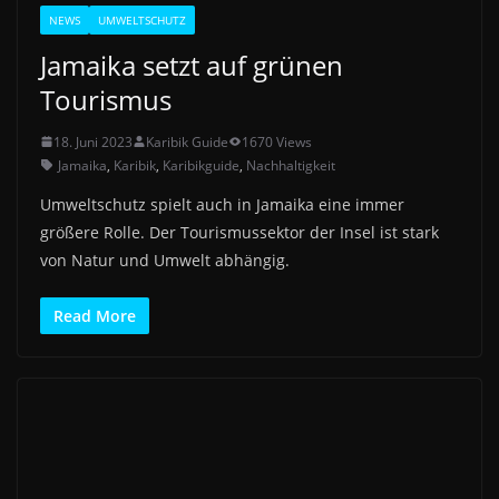
NEWS
UMWELTSCHUTZ
Jamaika setzt auf grünen
Tourismus
18. Juni 2023
Karibik Guide
1670 Views
Jamaika
,
Karibik
,
Karibikguide
,
Nachhaltigkeit
Umweltschutz spielt auch in Jamaika eine immer
größere Rolle. Der Tourismussektor der Insel ist stark
von Natur und Umwelt abhängig.
Read More