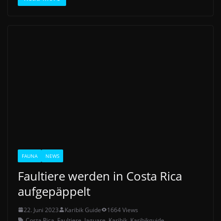
FAUNA
NEWS
Faultiere werden in Costa Rica
aufgepäppelt
22. Juni 2023
Karibik Guide
1664 Views
Costa Rica
,
Faultiere
,
Jaguare
,
Karibik
,
Karibikguide