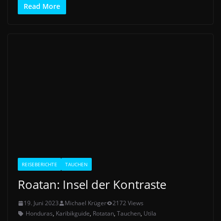
Read More
REISEBERICHTE
TAUCHEN
Roatan: Insel der Kontraste
19. Juni 2023
Michael Krüger
2172 Views
Honduras
,
Karibikguide
,
Rotatan
,
Tauchen
,
Utila