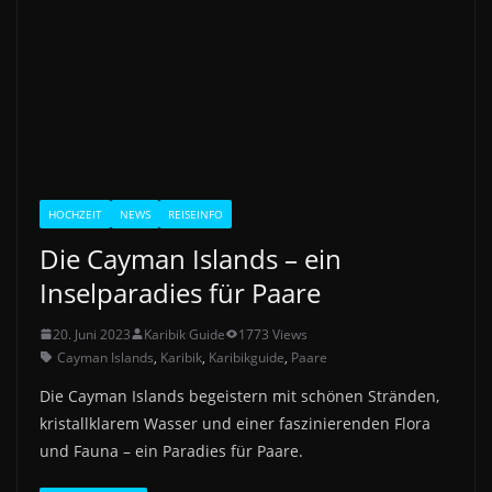
HOCHZEIT
NEWS
REISEINFO
Die Cayman Islands – ein
Inselparadies für Paare
20. Juni 2023
Karibik Guide
1773 Views
Cayman Islands
,
Karibik
,
Karibikguide
,
Paare
Die Cayman Islands begeistern mit schönen Stränden,
kristallklarem Wasser und einer faszinierenden Flora
und Fauna – ein Paradies für Paare.