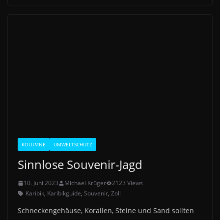
KOLUMNE
UMWELTSCHUTZ
Sinnlose Souvenir-Jagd
10. Juni 2023
Michael Krüger
2123 Views
Karibik
,
Karibikguide
,
Souvenir
,
Zoll
Schneckengehäuse, Korallen, Steine und Sand sollten