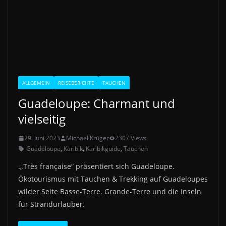
ALLGEMEIN
REISEBERICHTE
TAUCHEN
Guadeloupe: Charmant und
vielseitig
29. Juni 2023
Michael Krüger
2307 Views
Guadeloupe
,
Karibik
,
Karibikguide
,
Tauchen
.„Très française“ präsentiert sich Guadeloupe.
Ökotourismus mit Tauchen & Trekking auf Guadeloupes
wilder Seite Basse-Terre. Grande-Terre und die Inseln
für Strandurlauber.