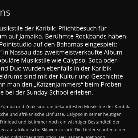
ons
kstile der Karibik: Pflichtbesuch für
eum auf Jamaika. Berühmte Rockbands haben
Pointstudio auf den Bahamas eingespielt:
“ in Nassau das zweitmeistverkaufte Album
puläre Musikstile wie Calypso, Soca oder
nd Duo wurden ebenfalls in der Karibik
eeldrums sind mit der Kultur und Geschichte
ann man den „Katzenjammers“ beim Proben
e bei der Sunday-School erleben.
, Zumba und Zouk sind die bekanntesten Musikstile der Karibik.
sche und afrikanische Einflüsse. Calypso in seiner heutigen
Trinidad und ist immer noch ein wichtiger Bestandteil der
n auf afrikanische Sklaven zurück. Die Lieder schufen einen
ken politischer Korruption. Der Banana Boat Song