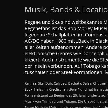
Musik, Bands & Locati
Reggae und Ska sind weltbekannte Musi
Reggaefans ist das Bob Marley Mus
legendäre Schallplatten im Compass-
AC/DC haben 1980 mit „Back in Black
aller Zeiten aufgenommen. Andere po
elektronische Genres wie Dancehall u
kreiert. Auch Instrumente wie die St
der Inseln verbunden. Auf Tobago k
zuschauen oder Steel-Formationen liv
Reggae, Ska, Dub, Calypso. Bachata, Salsa, Chutney
Zouk heißt im Kreolischen „Feier“ und hat französi
Form entstand zu Beginn des 20. Jahrhunderts auf 
Musik von Trinidad und Tobago. Die Ursprünge gehe
Raum für freie Meinungsäußerung, etwa das Aufdec