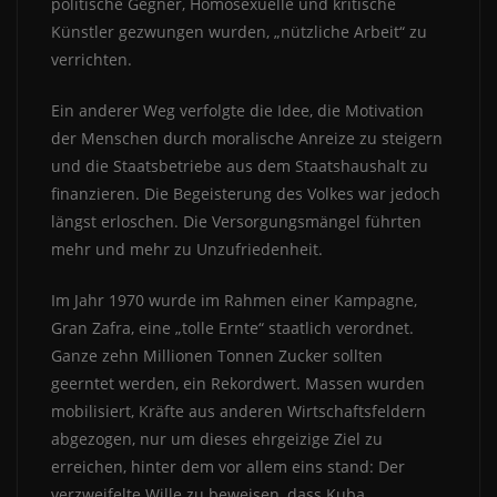
politische Gegner, Homosexuelle und kritische
Künstler gezwungen wurden, „nützliche Arbeit“ zu
verrichten.
Ein anderer Weg verfolgte die Idee, die Motivation
der Menschen durch moralische Anreize zu steigern
und die Staatsbetriebe aus dem Staatshaushalt zu
finanzieren. Die Begeisterung des Volkes war jedoch
längst erloschen. Die Versorgungsmängel führten
mehr und mehr zu Unzufriedenheit.
Im Jahr 1970 wurde im Rahmen einer Kampagne,
Gran Zafra, eine „tolle Ernte“ staatlich verordnet.
Ganze zehn Millionen Tonnen Zucker sollten
geerntet werden, ein Rekordwert. Massen wurden
mobilisiert, Kräfte aus anderen Wirtschaftsfeldern
abgezogen, nur um dieses ehrgeizige Ziel zu
erreichen, hinter dem vor allem eins stand: Der
verzweifelte Wille zu beweisen, dass Kuba