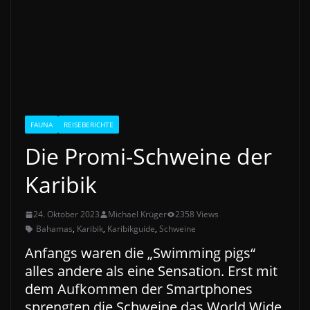
FAUNA
REISEBERICHTE
Die Promi-Schweine der
Karibik
24. Oktober 2023
Michael Krüger
2358 Views
Bahamas
,
Karibik
,
Karibikguide
,
Schweine
Anfangs waren die „Swimming pigs“
alles andere als eine Sensation. Erst mit
dem Aufkommen der Smartphones
sprengten die Schweine das World Wide