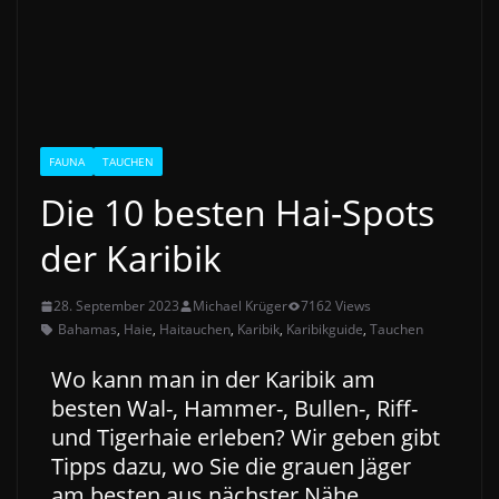
FAUNA
TAUCHEN
Die 10 besten Hai-Spots
der Karibik
28. September 2023
Michael Krüger
7162 Views
Bahamas
,
Haie
,
Haitauchen
,
Karibik
,
Karibikguide
,
Tauchen
Wo kann man in der Karibik am
besten Wal-, Hammer-, Bullen-, Riff-
und Tigerhaie erleben? Wir geben gibt
Tipps dazu, wo Sie die grauen Jäger
am besten aus nächster Nähe