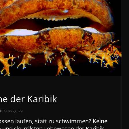
he der Karibik
ik
,
Karibikguide
Flossen laufen, statt zu schwimmen? Keine
n und skurrilsten Lebewesen der Karibik