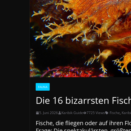
FAUNA
Die 16 bizarrsten Fisc
5. Juni 2026
Karibik Guide
7725 Views
Fische
,
Karib
Fische, die fliegen oder auf ihren 
Frage: Die spektakulärsten, größte