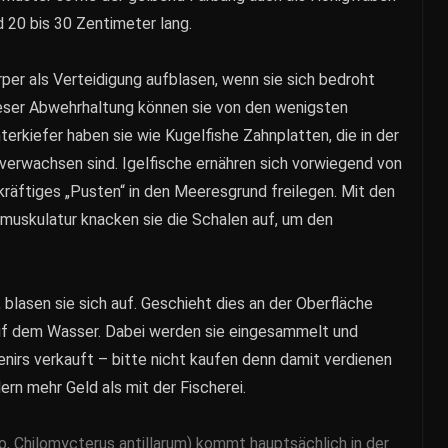
d 20 bis 30 Zentimeter lang.
per als Verteidigung aufblasen, wenn sie sich bedroht
dieser Abwehrhaltung können sie von den wenigsten
erkiefer haben sie wie Kugelfishe Zahnplatten, die in der
verwachsen sind. Igelfische ernähren sich vorwiegend von
 kräftiges „Pusten“ in den Meeresgrund freilegen. Mit den
rmuskulatur knacken sie die Schalen auf, um den
blasen sie sich auf. Geschieht dies an der Oberfläche
auf dem Wasser. Dabei werden sie eingesammelt und
nirs verkauft – bitte nicht kaufen denn damit verdienen
ern mehr Geld als mit der Fischerei.
to, Chilomycterus antillarum) kommt hauptsächlich in der