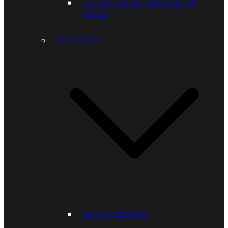
GOTHIC CRUISE: DEAD ON THE
WATER
WOHNTIPPS
ALL-INC-RESORTS