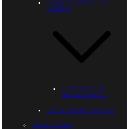
DREHORTE: PIRATES OF THE
CARIBBEAN
DIE 13 BESTEN FILM-
PIRATEN DER KARIBIK
UW-HOLLYWOOD STUART COVE
U-BOOT & SEATREK