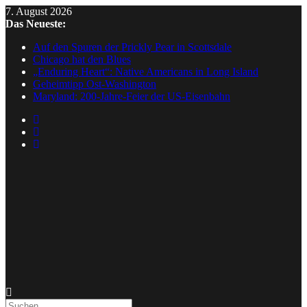
7. August 2026
Das Neueste:
Auf den Spuren der Prickly Pear in Scottsdale
Chicago hat den Blues
„Enduring Heart“: Native Americans in Long Island
Geheimtipp Ost-Washington
Maryland: 200-Jahre-Feier der US-Eisenbahn