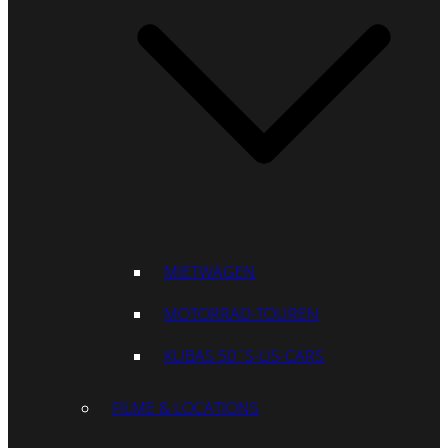
MIETWAGEN
MOTORRAD-TOUREN
KUBAS 50´S-US-CARS
FILME & LOCATIONS