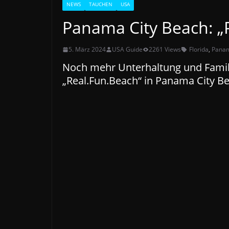
NEWS
TAUCHEN
USA
Panama City Beach: „
5. März 2024
USA Guide
2261 Views
Florida
,
Panam
Noch mehr Unterhaltung und Famil
„Real.Fun.Beach“ in Panama City Be