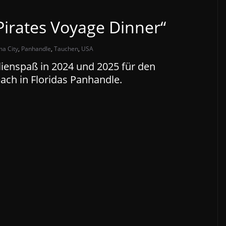
Pirates Voyage Dinner“
a City
,
Panhandle
,
Tauchen
,
USA
ienspaß in 2024 und 2025 für den
ach in Floridas Panhandle.