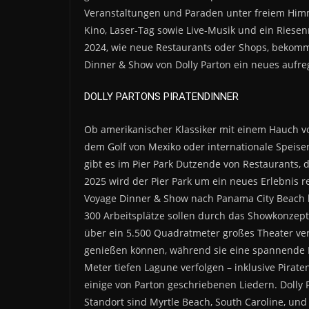
Veranstaltungen und Paraden unter freiem Himm
Kino, Laser-Tag sowie Live-Musik und ein Riese
2024, wie neue Restaurants oder Shops, bekommt
Dinner & Show von Dolly Parton ein neues aufr
DOLLY PARTONS PIRATENDINNER
Ob amerikanischer Klassiker mit einem Hauch vo
dem Golf von Mexiko oder internationale Speise
gibt es im Pier Park Dutzende von Restaurants, 
2025 wird der Pier Park um ein neues Erlebnis r
Voyage Dinner & Show nach Panama City Beach b
300 Arbeitsplätze sollen durch das Showkonzept
über ein 5.500 Quadratmeter großes Theater ver
genießen können, während sie eine spannende Pi
Meter tiefen Lagune verfolgen – inklusive Pirat
einige von Parton geschriebenen Liedern. Dolly 
Standort sind Myrtle Beach, South Caroline, und