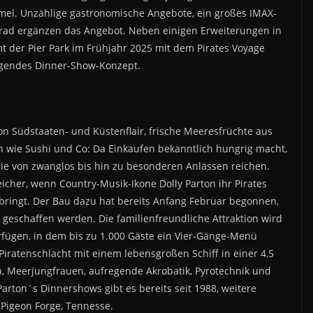
el. Unzählige gastronomische Angebote, ein großes IMAX-
nrad ergänzen das Angebot. Neben einigen Erweiterungen in
 der Pier Park im Frühjahr 2025 mit dem Pirates Voyage
egendes Dinner-Show-Konzept.
n Südstaaten- und Küstenflair, frische Meeresfrüchte aus
n wie Sushi und Co: Da Einkaufen bekanntlich hungrig macht,
die von zwanglos bis hin zu besonderen Anlässen reichen.
eicher, wenn Country-Musik-Ikone Dolly Parton ihr Pirates
ringt. Der Bau dazu hat bereits Anfang Februar begonnen,
 geschaffen werden. Die familienfreundliche Attraktion wird
fügen, in dem bis zu 1.000 Gäste ein Vier-Gänge-Menü
ratenschlacht mit einem lebensgroßen Schiff in einer 4,5
en, Meerjungfrauen, aufregende Akrobatik, Pyrotechnik und
Parton´s Dinnershows gibt es bereits seit 1988, weitere
 Pigeon Forge, Tennesse.