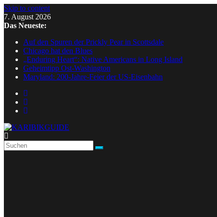
Skip to content
7. August 2026
Das Neueste:
Auf den Spuren der Prickly Pear in Scottsdale
Chicago hat den Blues
„Enduring Heart“: Native Americans in Long Island
Geheimtipp Ost-Washington
Maryland: 200-Jahre-Feier der US-Eisenbahn