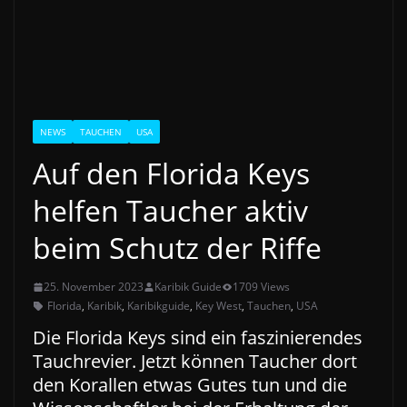
NEWS
TAUCHEN
USA
Auf den Florida Keys
helfen Taucher aktiv
beim Schutz der Riffe
25. November 2023
Karibik Guide
1709 Views
Florida
,
Karibik
,
Karibikguide
,
Key West
,
Tauchen
,
USA
Die Florida Keys sind ein faszinierendes
Tauchrevier. Jetzt können Taucher dort
den Korallen etwas Gutes tun und die