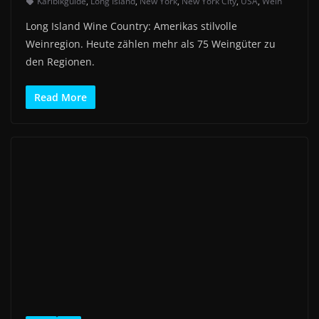
Karibikguide
,
Long Island
,
New York
,
New York City
,
USA
,
Wein
Long Island Wine Country: Amerikas stilvolle
Weinregion. Heute zählen mehr als 75 Weingüter zu
den Regionen.
Read More