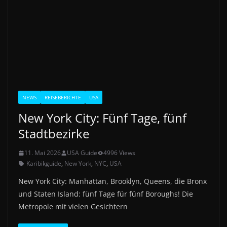
NEWS
REISEBERICHTE
USA
New York City: Fünf Tage, fünf
Stadtbezirke
11. Mai 2026
USA Guide
4996 Views
Karibikguide
,
New York
,
NYC
,
USA
New York City: Manhattan, Brooklyn, Queens, die Bronx
und Staten Island: fünf Tage für fünf Boroughs! Die
Metropole mit vielen Gesichtern