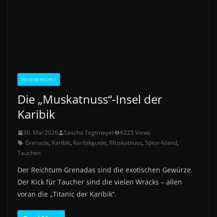
REISEBERICHTE
Die „Muskatnuss“-Insel der
Karibik
30. Mai 2026
Sascha Tegtmeyer
6225 Views
Grenada
,
Karibik
,
Karibikguide
,
Muskatnuss
,
Spice-Island
,
Tauchen
Der Reichtum Grenadas sind die exotischen Gewürze.
Der Kick für Taucher sind die vielen Wracks – allen
voran die „Titanic der Karibik“.