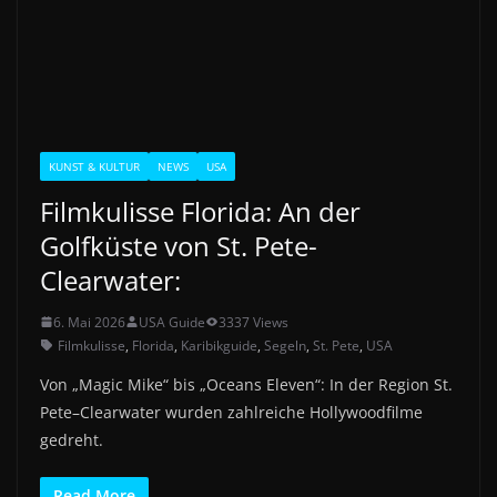
KUNST & KULTUR
NEWS
USA
Filmkulisse Florida: An der
Golfküste von St. Pete-
Clearwater:
6. Mai 2026
USA Guide
3337 Views
Filmkulisse
,
Florida
,
Karibikguide
,
Segeln
,
St. Pete
,
USA
Von „Magic Mike“ bis „Oceans Eleven“: In der Region St.
Pete–Clearwater wurden zahlreiche Hollywoodfilme
gedreht.
Read More