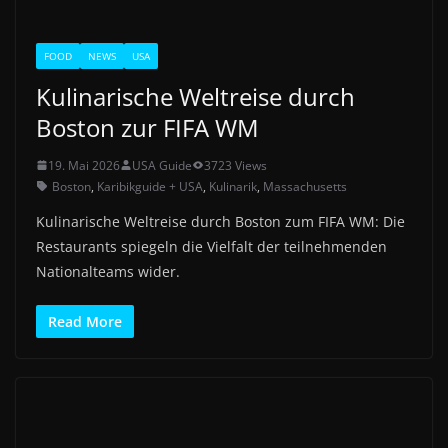
FOOD
NEWS
USA
Kulinarische Weltreise durch
Boston zur FIFA WM
19. Mai 2026
USA Guide
3723 Views
Boston
,
Karibikguide + USA
,
Kulinarik
,
Massachusetts
Kulinarische Weltreise durch Boston zum FIFA WM: Die
Restaurants spiegeln die Vielfalt der teilnehmenden
Nationalteams wider.
Read More