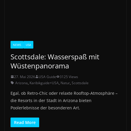
NEWS
USA
Scottsdale: Wasserspaß mit
Wüstenpanorama
27. Mai 2026
USA Guide
3125 Views
Arizona
,
Karibikguide+USA
,
Natur
,
Scottsdale
Egal, ob Retro-Chic oder relaxte Rooftop-Atmosphäre –
die Resorts in der Stadt in Arizona bieten
Poolerlebnisse der besonderen Art.
Read More