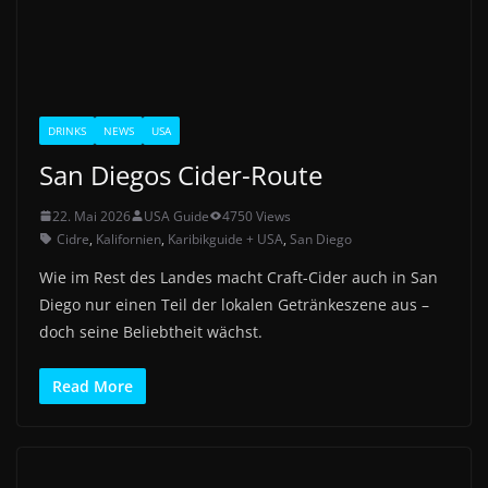
DRINKS
NEWS
USA
San Diegos Cider-Route
22. Mai 2026
USA Guide
4750 Views
Cidre
,
Kalifornien
,
Karibikguide + USA
,
San Diego
Wie im Rest des Landes macht Craft-Cider auch in San
Diego nur einen Teil der lokalen Getränkeszene aus –
doch seine Beliebtheit wächst.
Read More