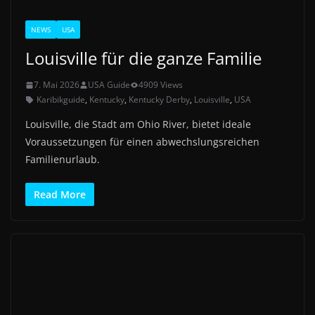
NEWS
USA
Louisville für die ganze Familie
7. Mai 2026
USA Guide
4909 Views
Karibikguide
,
Kentucky
,
Kentucky Derby
,
Louisville
,
USA
Louisville, die Stadt am Ohio River, bietet ideale
Voraussetzungen für einen abwechslungsreichen
Familienurlaub.
Read More