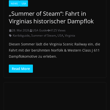
NEWS
USA
„Summer of Steam“: Fahrt in
Virginias historischer Dampflok
28. Mai 2026
USA Guide
4125 Views
Karibikguide
,
Summer of Steam
,
USA
,
Virginia
Diesen Sommer lädt die Virginia Scenic Railway ein, die
Fahrt mit der berühmten Norfolk & Western Class J 611
Dampflokomotive zu erleben.
Read More