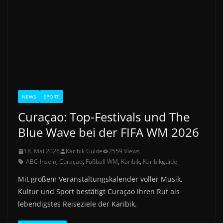
NEWS
SPORT
Curaçao: Top-Festivals und The
Blue Wave bei der FIFA WM 2026
18. Mai 2026
Karibik Guide
2559 Views
ABC-Inseln
,
Curaçao
,
Fußball WM
,
Karibik
,
Karibikguide
Mit großem Veranstaltungskalender voller Musik,
Kultur und Sport bestätigt Curaçao ihren Ruf als
lebendigstes Reiseziele der Karibik.