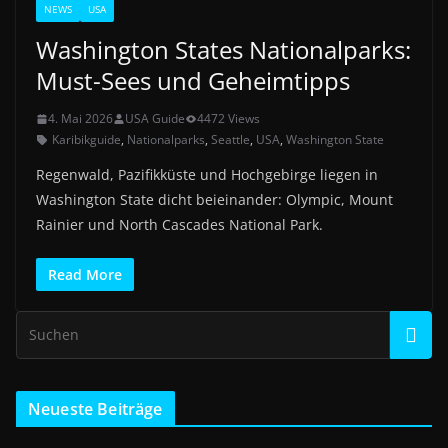
NEWS
USA
Washington States Nationalparks:
Must-Sees und Geheimtipps
4. Mai 2026
USA Guide
4472 Views
Karibikguide
,
Nationalparks
,
Seattle
,
USA
,
Washington State
Regenwald, Pazifikküste und Hochgebirge liegen in
Washington State dicht beieinander: Olympic, Mount
Rainier und North Cascades National Park.
Read More
Neueste Beiträge