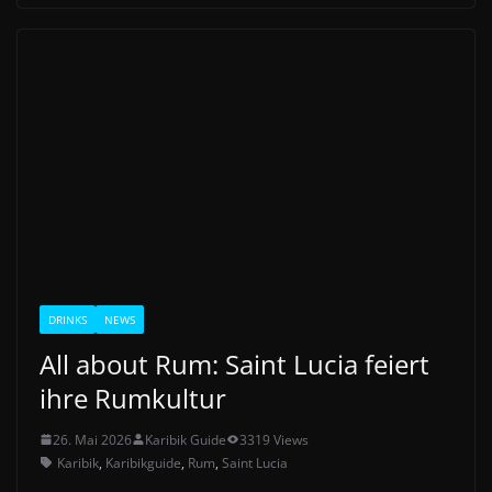
DRINKS
NEWS
All about Rum: Saint Lucia feiert
ihre Rumkultur
26. Mai 2026
Karibik Guide
3319 Views
Karibik
,
Karibikguide
,
Rum
,
Saint Lucia