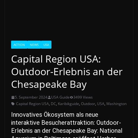
ACTION
NEWS
USA
Capital Region USA:
Outdoor-Erlebnis an der
Chesapeake Bay
5. September 2024
USA Guide
3499 Views
Capital Region USA
,
DC
,
Karibikguide
,
Outdoor
,
USA
,
Washington
Innovatives Ökosystem als neue
interaktive Besucherattraktion:
Outdoor-
Erlebnis an der Chesapeake Bay: National