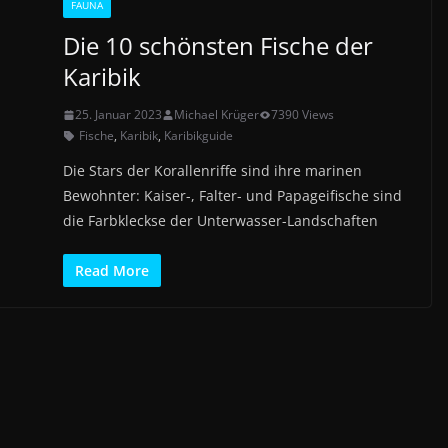
FAUNA
Die 10 schönsten Fische der
Karibik
25. Januar 2023
Michael Krüger
7390 Views
Fische
,
Karibik
,
Karibikguide
Die Stars der Korallenriffe sind ihre marinen
Bewohnter: Kaiser-, Falter- und Papageifische sind
die Farbkleckse der Unterwasser-Landschaften
Read More