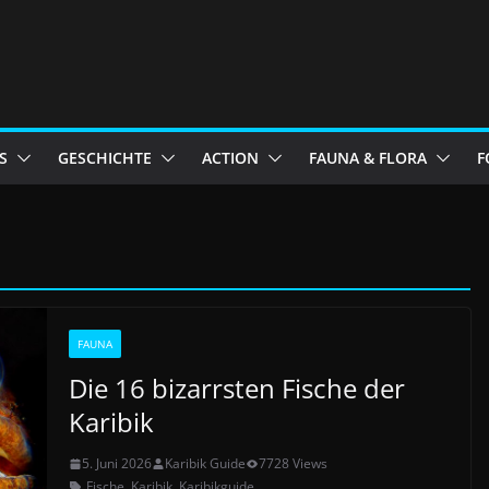
S
GESCHICHTE
ACTION
FAUNA & FLORA
F
FAUNA
Die 16 bizarrsten Fische der
Karibik
5. Juni 2026
Karibik Guide
7728 Views
Fische
,
Karibik
,
Karibikguide