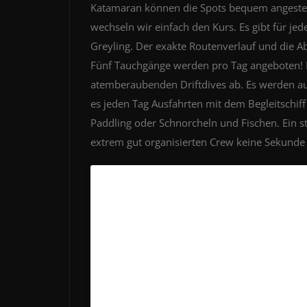
Katamaran können die Spots bequem angesteu
wechseln wir einfach den Kurs. Es gibt für jed
Greyling.
Der exakte Routenverlauf und die Abf
Fünf Tauchgänge werden pro Tag angeboten! H
atemberaubenden Driftdives ab. Es werden au
es jeden Tag Ausfahrten mit dem Begleitschif
Paddling oder Schnorcheln und Fischen. Ein
extrem gut organisierten Crew keine Sekund