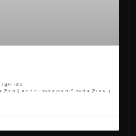
 Tiger- und
e (Bimini) und die schwimmenden Schweine (Exumas)