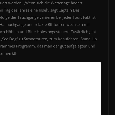
ert werden. „Wenn sich die Wetterlage ändert,
en Tag des Jahres eine Insel“, sagt Captain Des
olge der Tauchgänge variieren bei jeder Tour. Fakt ist:
aitauchgänge und relaxte Rifftouren wechseln mit
ch Höhlen und Blue Holes angesteuert. Zusätzlich gibt
f „Sea Dog“ zu Strandtouren, zum Kanufahren, Stand Up
 strammes Programm, das man der gut aufgelegten und
e anmerktF