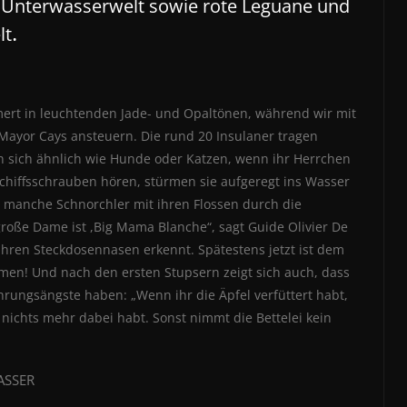
te Unterwasserwelt sowie rote Leguane und
.
lt
ert in leuchtenden Jade- und Opaltönen, während wir mit
Mayor Cays ansteuern. Die rund 20 Insulaner tragen
n sich ähnlich wie Hunde oder Katzen, wenn ihr Herrchen
Schiffsschrauben hören, stürmen sie aufgeregt ins Wasser
s manche Schnorchler mit ihren Flossen durch die
oße Dame ist ,Big Mama Blanche“, sagt Guide Olivier De
 ihren Steckdosennasen erkennt. Spätestens jetzt ist dem
men! Und nach den ersten Stupsern zeigt sich auch, dass
rungsängste haben: „Wenn ihr die Äpfel verfüttert habt,
 nichts mehr dabei habt. Sonst nimmt die Bettelei kein
ASSER