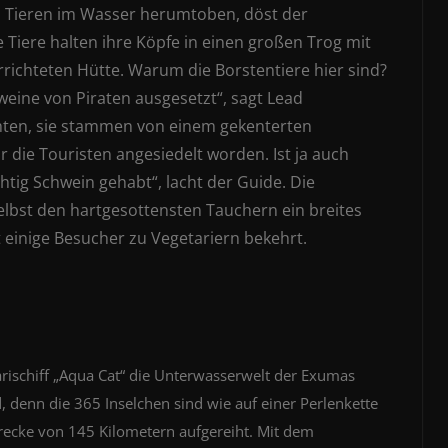
n Tieren im Wasser herumtoben, döst der
 Tiere halten ihre Köpfe in einen großen Trog mit
errichteten Hütte. Warum die Borstentiere hier sind?
eine von Piraten ausgesetzt“, sagt Lead
hten, sie stammen von einem gekenterten
für die Touristen angesiedelt worden. Ist ja auch
ichtig Schwein gehabt“, lacht der Guide. Die
lbst den hartgesottensten Tauchern ein breites
t einige Besucher zu Vegetariern bekehrt.
arischiff „Aqua Cat“ die Unterwasserwelt der Exumas
 denn die 365 Inselchen sind wie auf einer Perlenkette
recke von 145 Kilometern aufgereiht. Mit dem