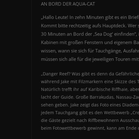
AN BORD DER AQUA-CAT
„Hallo Leute! In zehn Minuten gibt es ein Brie
Kommt bitte rechtzeitig aufs Hauptdeck. Wer 
30 Minuten an Bord der ,Sea Dog‘ einfinden“, 
Kabinen mit großen Fenstern und eigenem Ba
wissen, wann sie sich für Tauchgänge, Ausfah
müssen sich alle für die jeweiligen Touren m
„Danger Reef? Was gibt es denn da Gefährliches
während Jake mit Filzmarkern eine Skizze des T
Natürlich trefft ihr auf Karibische Riffhaie, ab
lacht der Guide. Große Barrakudas, Nassau-Zac
sehen geben. Jake zeigt das Foto eines Diadem
jedem Tauchgang gibt es den Wettbewerb „Cre
die Gäste gezielt nach Riffbewohnern Ausschau
beim Fotowettbewerb gewinnt, kann am Ende d