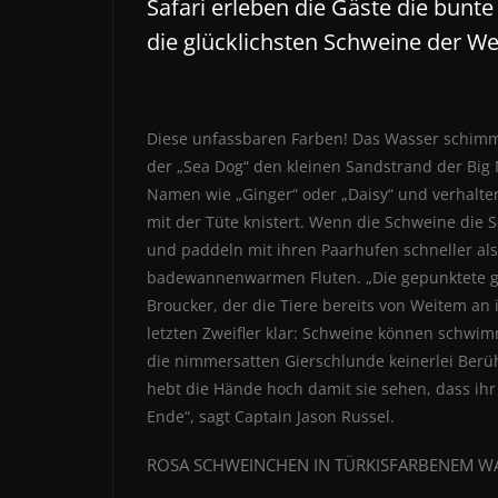
Safari erleben die Gäste die bun
die glücklichsten Schweine der We
Diese unfassbaren Farben! Das Wasser schimm
der „Sea Dog“ den kleinen Sandstrand der Big 
Namen wie „Ginger“ oder „Daisy“ und verhalte
mit der Tüte knistert. Wenn die Schweine die 
und paddeln mit ihren Paarhufen schneller al
badewannenwarmen Fluten. „Die gepunktete gr
Broucker, der die Tiere bereits von Weitem an
letzten Zweifler klar: Schweine können schwim
die nimmersatten Gierschlunde keinerlei Berüh
hebt die Hände hoch damit sie sehen, dass ihr
Ende“, sagt Captain Jason Russel.
ROSA SCHWEINCHEN IN TÜRKISFARBENEM W