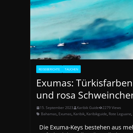
REISEBERICHTE
TAUCHEN
Exumas: Türkisfarben
und rosa Schweinche
15. September 2023
Karibik Guide
2279 Views
Bahamas
,
Exumas
,
Karibik
,
Karibikguide
,
Rote Leguane
,
Die Exuma-Keys bestehen aus mehr