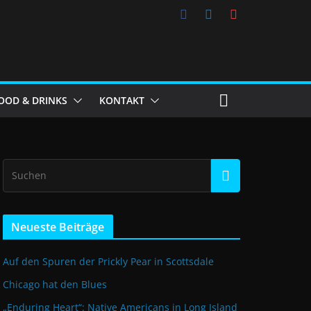
OOD & DRINKS
KONTAKT
Neueste Beiträge
Auf den Spuren der Prickly Pear in Scottsdale
Chicago hat den Blues
„Enduring Heart“: Native Americans in Long Island