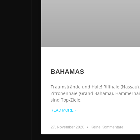
BAHAMAS
Traumstrände und Haie! Riffhaie (Nassau),
Zitronenhaie (Grand Bahama), Hammerhai
sind Top-Ziele.
READ MORE »
27. November 2020
Keine Kommentare