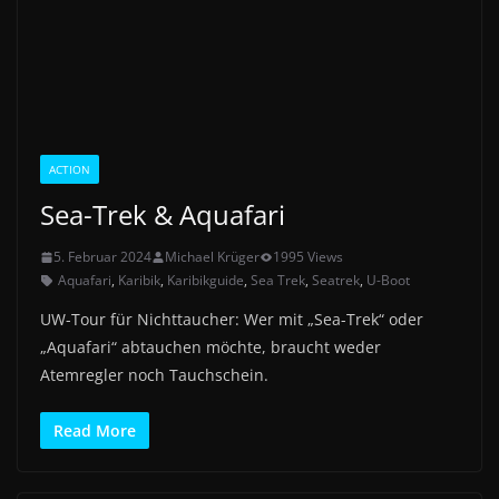
ACTION
Sea-Trek & Aquafari
5. Februar 2024
Michael Krüger
1995 Views
Aquafari
,
Karibik
,
Karibikguide
,
Sea Trek
,
Seatrek
,
U-Boot
UW-Tour für Nichttaucher: Wer mit „Sea-Trek“ oder
„Aquafari“ abtauchen möchte, braucht weder
Atemregler noch Tauchschein.
Read More