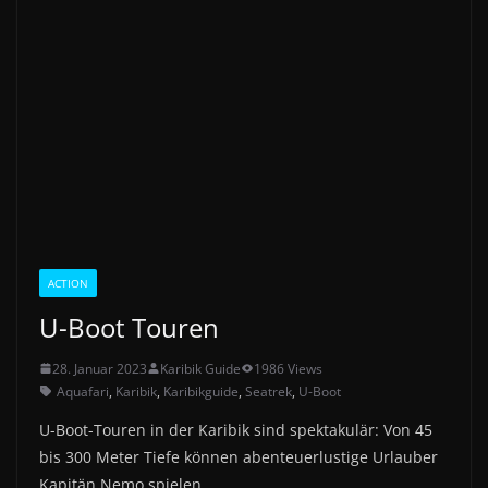
ACTION
U-Boot Touren
28. Januar 2023
Karibik Guide
1986 Views
Aquafari
,
Karibik
,
Karibikguide
,
Seatrek
,
U-Boot
U-Boot-Touren in der Karibik sind spektakulär: Von 45
bis 300 Meter Tiefe können abenteuerlustige Urlauber
Kapitän Nemo spielen.