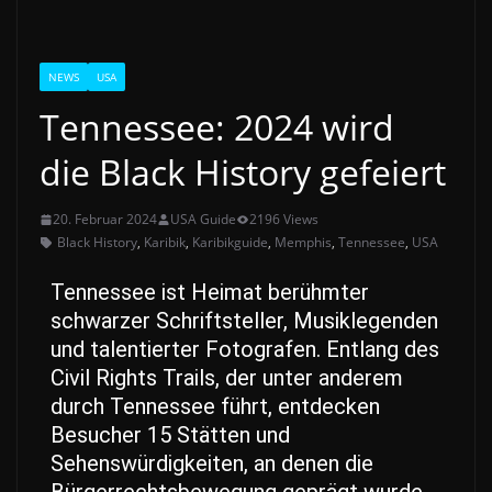
NEWS
USA
Tennessee: 2024 wird
die Black History gefeiert
20. Februar 2024
USA Guide
2196 Views
Black History
,
Karibik
,
Karibikguide
,
Memphis
,
Tennessee
,
USA
Tennessee ist Heimat berühmter
schwarzer Schriftsteller, Musiklegenden
und talentierter Fotografen. Entlang des
Civil Rights Trails, der unter anderem
durch Tennessee führt, entdecken
Besucher 15 Stätten und
Sehenswürdigkeiten, an denen die