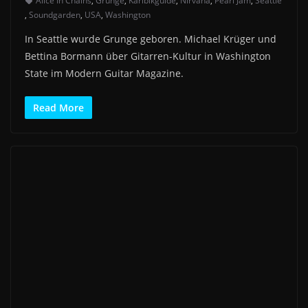
Alice In Chains
,
Grunge
,
Karibikguide
,
Nirvana
,
Pearl Jam
,
Seattle
,
Soundgarden
,
USA
,
Washington
In Seattle wurde Grunge geboren. Michael Krüger und
Bettina Bormann über Gitarren-Kultur in Washington
State im Modern Guitar Magazine.
Read More