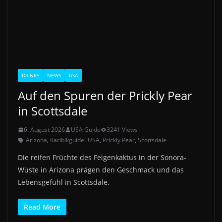
DRINKS
NEWS
USA
Auf den Spuren der Prickly Pear
in Scottsdale
6. August 2026
USA Guide
3241 Views
Arizona
,
Karibikguide+USA
,
Prickly Pear
,
Scottsdale
Die reifen Früchte des Feigenkaktus in der Sonora-
Wüste in Arizona prägen den Geschmack und das
Lebensgefühl in Scottsdale.
Read More