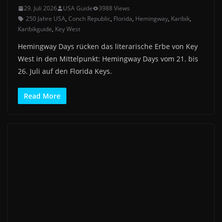
29. Juli 2026
USA Guide
3988 Views
250 Jahre USA
,
Conch Republic
,
Florida
,
Hemingway
,
Karibik
,
Karibikguide
,
Key West
Hemingway Days rücken das literarische Erbe von Key
West in den Mittelpunkt: Hemingway Days vom 21. bis
26. Juli auf den Florida Keys.
Read More