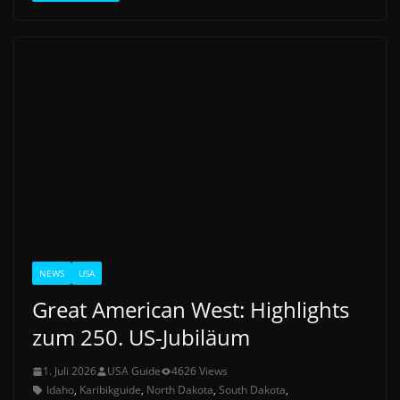
NEWS
USA
Great American West: Highlights
zum 250. US-Jubiläum
1. Juli 2026
USA Guide
4626 Views
Idaho
,
Karibikguide
,
North Dakota
,
South Dakota
,