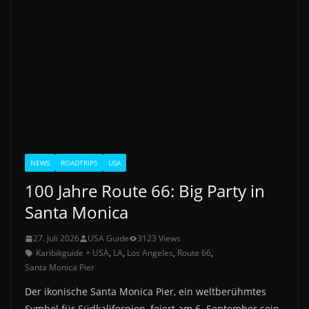
NEWS
ROADTRIPS
USA
100 Jahre Route 66: Big Party in
Santa Monica
27. Juli 2026
USA Guide
3123 Views
Karibikguide + USA
,
LA
,
Los Angeles
,
Route 66
,
Santa Monica Pier
Der ikonische Santa Monica Pier, ein weltberühmtes
Symbol für Südkalifornien, feiert am 6. September sein