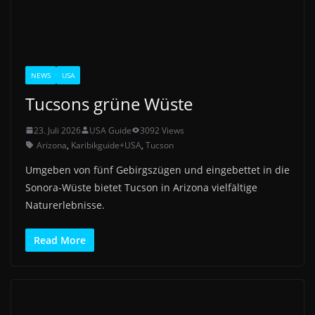
NEWS
USA
Tucsons grüne Wüste
23. Juli 2026
USA Guide
3092 Views
Arizona
,
Karibikguide+USA
,
Tucson
Umgeben von fünf Gebirgszügen und eingebettet in die
Sonora-Wüste bietet Tucson in Arizona vielfältige
Naturerlebnisse.
Read More