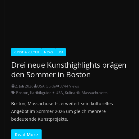
KUNST & KULTUR
NEWS
USA
Drei neue Kunsthighlights prägen
den Sommer in Boston
2. Juli 2026
USA Guide
3744 Views
Boston
,
Karibikguide + USA
,
Kulinarik
,
Massachusetts
Boston, Massachusetts, erweitert sein kulturelles
Angebot im Sommer 2026 um gleich mehrere
bedeutende Kunstprojekte.
Read More