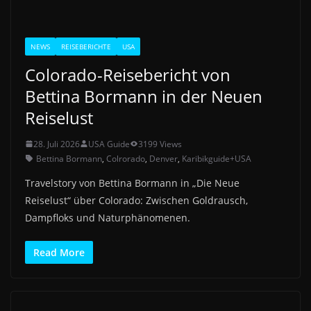
NEWS
REISEBERICHTE
USA
Colorado-Reisebericht von
Bettina Bormann in der Neuen
Reiselust
28. Juli 2026
USA Guide
3199 Views
Bettina Bormann
,
Colrorado
,
Denver
,
Karibikguide+USA
Travelstory von Bettina Bormann in „Die Neue
Reiselust“ über Colorado: Zwischen Goldrausch,
Dampfloks und Naturphänomenen.
Read More