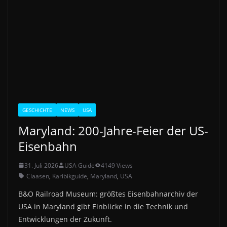
GESCHICHTE
NEWS
USA
Maryland: 200-Jahre-Feier der US-
Eisenbahn
31. Juli 2026
USA Guide
4149 Views
Claasen
,
Karibikguide
,
Maryland
,
USA
B&O Railroad Museum: größtes Eisenbahnarchiv der
USA in Maryland gibt Einblicke in die Technik und
Entwicklungen der Zukunft.