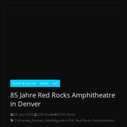
KUNST & KULTUR
NEWS
USA
85 Jahre Red Rocks Amphitheatre
in Denver
24. Juni 2026
USA Guide
3105 Views
Colrorado
,
Denver
,
Karibikguide+USA
,
Red Rocks Amphitheatre