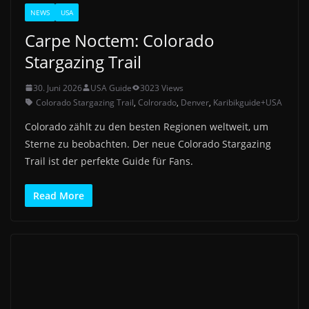
NEWS
USA
Carpe Noctem: Colorado
Stargazing Trail
30. Juni 2026
USA Guide
3023 Views
Colorado Stargazing Trail
,
Colrorado
,
Denver
,
Karibikguide+USA
Colorado zählt zu den besten Regionen weltweit, um
Sterne zu beobachten. Der neue Colorado Stargazing
Trail ist der perfekte Guide für Fans.
Read More