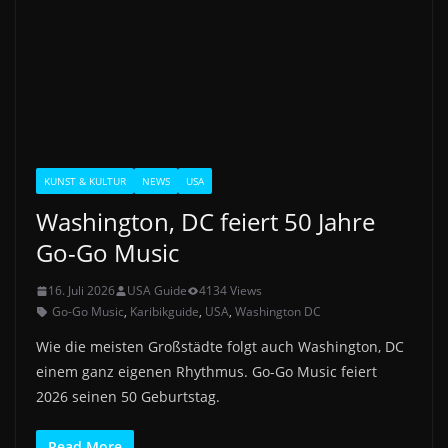
KUNST & KULTUR
NEWS
USA
Washington, DC feiert 50 Jahre
Go-Go Music
16. Juli 2026
USA Guide
4134 Views
Go-Go Music
,
Karibikguide
,
USA
,
Washington DC
Wie die meisten Großstädte folgt auch Washington, DC
einem ganz eigenen Rhythmus. Go-Go Music feiert
2026 seinen 50 Geburtstag.
Read More