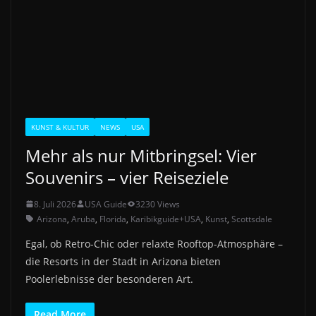
KUNST & KULTUR
NEWS
USA
Mehr als nur Mitbringsel: Vier
Souvenirs – vier Reiseziele
8. Juli 2026
USA Guide
3230 Views
Arizona
,
Aruba
,
Florida
,
Karibikguide+USA
,
Kunst
,
Scottsdale
Egal, ob Retro-Chic oder relaxte Rooftop-Atmosphäre –
die Resorts in der Stadt in Arizona bieten
Poolerlebnisse der besonderen Art.
Read More