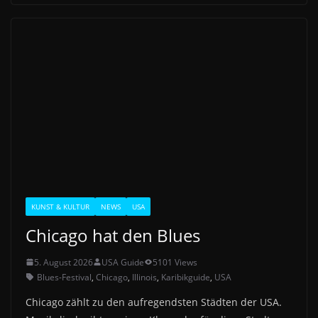
KUNST & KULTUR
NEWS
USA
Chicago hat den Blues
5. August 2026
USA Guide
5101 Views
Blues-Festival
,
Chicago
,
Illinois
,
Karibikguide
,
USA
Chicago zählt zu den aufregendsten Städten der USA.