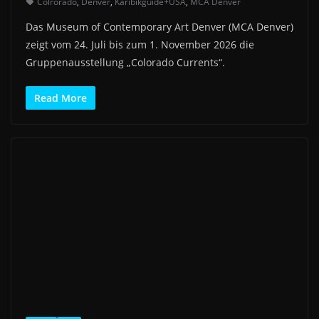
Colrorado
,
Denver
,
Karibikguide+USA
,
MCA Denver
Das Museum of Contemporary Art Denver (MCA Denver)
zeigt vom 24. Juli bis zum 1. November 2026 die
Gruppenausstellung „Colorado Currents“.
Read More