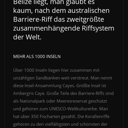
Belize liegt, man glaubt es
kaum, nach dem australischen
Barriere-Riff das zweitgrößte
zusammenhängende Riffsystem
der Welt.
MEHR ALS 1000 INSELN
Über 1000 Inseln liegen hier zusammen mit
unzähligen Sandbänken weit verstreut. Man nennt
diese Insel-Ansammlung Cayes. Größte Insel ist
Ambergris Caye. Große Teile des Barriere-Riffs sind
als Nationalpark oder Meeresreservat geschützt
und gehören zum UNESCO-Weltkulturerbe. Man
hat über 350 Fischarten gezählt. Die Korallenriffe
gehören zu den vielfältigsten und schönsten der