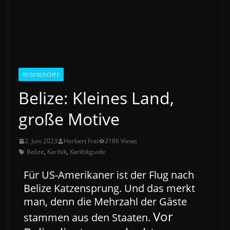
REISEBERICHTE
Belize: Kleines Land,
große Motive
2. Juni 2023
Herbert Frei
2186 Views
Belize
,
Karibik
,
Karibikguide
Für US-Amerikaner ist der Flug nach
Belize Katzensprung. Und das merkt
man, denn die Mehrzahl der Gäste
Vor
stammen aus den Staaten.