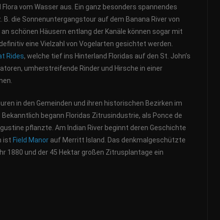
d Flora vom Wasser aus. Ein ganz besonders spannendes
 z. B. die Sonnenuntergangstour auf dem Banana River von
bei an schönen Häusern entlang der Kanäle können sogar mit
finitiv eine Vielzahl von Vogelarten gesichtet werden.
at Rides
, welche tief ins Hinterland Floridas auf den St. John’s
gatoren, umherstreifende Rinder und Hirsche in einer
nen.
ouren in den Gemeinden und ihren historischen Bezirken im
ekanntlich begann Floridas Zitrusindustrie, als Ponce de
ustine pflanzte. Am Indian River beginnt deren Geschichte
n ist
Field Manor
auf Merritt Island. Das denkmalgeschützte
 1880 und der 45 Hektar großen Zitrusplantage ein