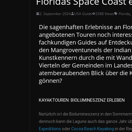
Floridas Space Coast 
2. September 2024
USA Guide
2588 Views
Florida
,
Die sagenhaften Erlebnisse an Flo
angebotenen Touren noch interess
fachkundigen Guides auf Entdecku
den Mangroventunnels der Indian 
Kunstkennern durch die mit Wand
Vierteln der Gemeinden im Landes
atemberaubenden Blick über die 
gönnen?
KAYAKTOUREN: BIOLUMINESZENZ ERLEBEN
Natürlich ist die Biolumineszenz in den Sommermo
dennoch kann die Lagune auch das ganze Jahr üb
Expeditions
oder
Cocoa Beach Kayaking
in der R