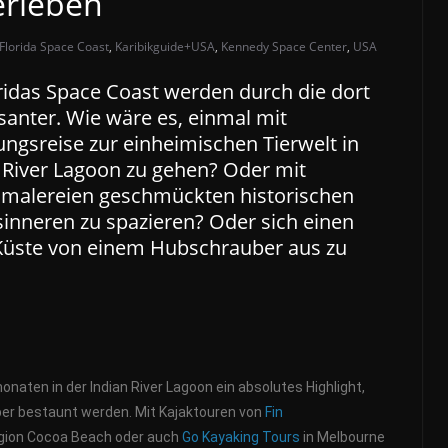
erleben
Florida Space Coast
,
Karibikguide+USA
,
Kennedy Space Center
,
USA
ridas Space Coast werden durch die dort
anter. Wie wäre es, einmal mit
ngsreise zur einheimischen Tierwelt in
River Lagoon zu gehen? Oder mit
malereien geschmückten historischen
inneren zu spazieren? Oder sich einen
Küste von einem Hubschrauber aus zu
naten in der Indian River Lagoon ein absolutes Highlight,
er bestaunt werden. Mit Kajaktouren von
Fin
egion Cocoa Beach oder auch
Go Kayaking Tours
in Melbourne