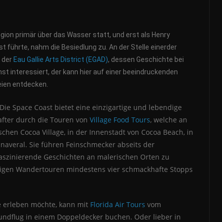
egion primär über das Wasser statt, und erst als Henry
t führte, nahm die Besiedlung zu. An der Stelle einerder
e der
Eau Gallie Arts District (EGAD)
, dessen Geschichte bei
st interessiert, der kann hier auf einer beeindruckenden
ien entdecken.
e Space Coast bietet eine einzigartige und lebendige
fter durch die Touren von
Village Food Tours
, welche an
hen Cocoa Village, in der Innenstadt von Cocoa Beach, in
naveral. Sie führen Feinschmecker abseits der
faszinierende Geschichten an malerischen Orten zu
igen Wandertouren mindestens vier schmackhafte Stopps
e erleben möchte, kann mit
Florida Air Tours
vom
undflug in einem Doppeldecker buchen. Oder lieber in