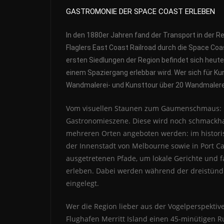
GASTROMONIE DER SPACE COAST ERLEBEN
In den 1880er Jahren fand der Transport in der R
Flaglers East Coast Railroad durch die Space Coas
ersten Siedlungen der Region befindet sich heut
einem Spaziergang erlebbar wird. Wer sich für Kun
Wandmalerei- und Kunsttour über 20 Wandmalere
Vom visuellen Staunen zum Gaumenschmaus: Di
Gastronomieszene. Diese wird noch schmackha
mehreren Orten angeboten werden: im historisc
der Innenstadt von Melbourne sowie in Port Ca
ausgetretenen Pfade, um lokale Gerichte und 
erleben. Dabei werden während der dreistünd
eingelegt.
Wer die Region lieber aus der Vogelperspektiv
Flughafen Merritt Island einen 45-minütigen R