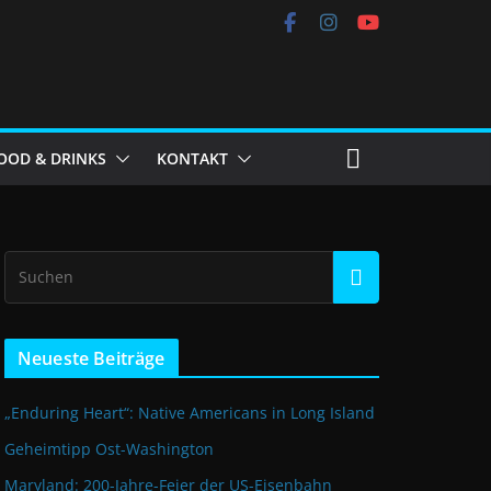
OOD & DRINKS
KONTAKT
Neueste Beiträge
„Enduring Heart“: Native Americans in Long Island
Geheimtipp Ost-Washington
Maryland: 200-Jahre-Feier der US-Eisenbahn