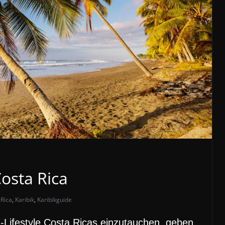
Costa Rica
 Rica
,
Karibik
,
Karibikguide
-Lifestyle Costa Ricas einzutauchen, geben