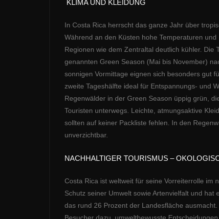
KLIMA UND KLEIDUNG
In Costa Rica herrscht das ganze Jahr über tropi
Während an den Küsten hohe Temperaturen und Luf
Regionen wie dem Zentraltal deutlich kühler. Die 
genannten Green Season (Mai bis November) nach
sonnigen Vormittage eignen sich besonders gut fü
zweite Tageshälfte ideal für Entspannungs- und 
Regenwälder in der Green Season üppig grün, di
Touristen unterwegs.
Leichte, atmungsaktive Kle
sollten auf keiner Packliste fehlen. In den Rege
unverzichtbar.
NACHHALTIGER TOURISMUS – OKOLOGISC
Costa Rica ist weltweit für seine Vorreiterrolle i
Schutz seiner Umwelt sowie Artenvielfalt und hat
das rund 26 Prozent der Landesfläche ausmacht. 
Besucher dazu, umweltbewusste Entscheidungen zu