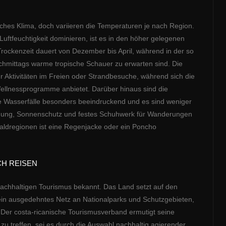
sches Klima, doch variieren die Temperaturen je nach Region.
tfeuchtigkeit dominieren, ist es in den höher gelegenen
Trockenzeit dauert von Dezember bis April, während in der so
mittags warme tropische Schauer zu erwarten sind. Die
r Aktivitäten im Freien oder Strandbesuche, während sich die
Wellnessprogramme anbietet. Darüber hinaus sind die
e Wasserfälle besonders beeindruckend und es sind weniger
idung, Sonnenschutz und festes Schuhwerk für Wanderungen
nwaldregionen ist eine Regenjacke oder ein Poncho
H REISEN
m nachhaltigen Tourismus bekannt. Das Land setzt auf den
 ein ausgedehntes Netz an Nationalparks und Schutzgebieten,
Der costa-ricanische Tourismusverband ermutigt seine
 treffen, sei es durch die Auswahl nachhaltig agierender