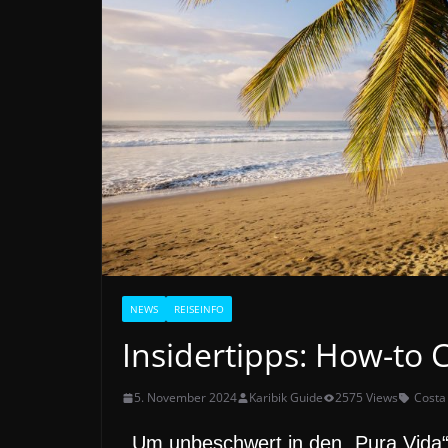
NEWS
REISEINFO
Insidertipps: How-to 
5. November 2024
Karibik Guide
2575 Views
Costa
Um unbeschwert in den „Pura Vida“