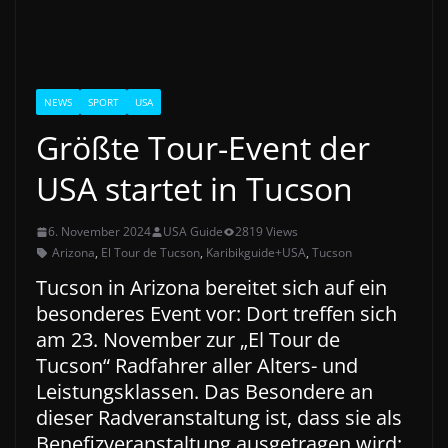
NEWS
SPORT
USA
Größte Tour-Event der
USA startet in Tucson
6. November 2024
USA Guide
2819 Views
Arizona
,
El Tour de Tucson
,
Karibikguide+USA
,
Tucson
Tucson in Arizona bereitet sich auf ein
besonderes Event vor: Dort treffen sich
am 23. November zur „El Tour de
Tucson“ Radfahrer aller Alters- und
Leistungsklassen. Das Besondere an
dieser Radveranstaltung ist, dass sie als
Benefizveranstaltung ausgetragen wird: