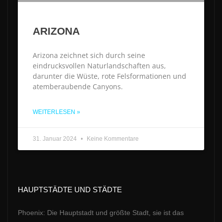
ARIZONA
Arizona zeichnet sich durch seine
eindrucksvollen Naturlandschaften aus,
darunter die Wüste, rote Felsformationen und
atemberaubende Canyons.
WEITERLESEN »
31. Januar 2024
Keine Kommentare
HAUPTSTÄDTE UND STÄDTE
Phoenix: Die Hauptstadt und größte Stadt, sie ist das