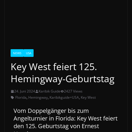
NEWS
USA
Key West feiert 125.
Hemingway-Geburtstag
24. Juni 2024
Karibik Guide
2427 Views
Florida
,
Hemingway
,
Karibikguide+USA
,
Key West
Vom Doppelgänger bis zum
Angelturnier in Florida: Key West feiert
den 125. Geburtstag von Ernest