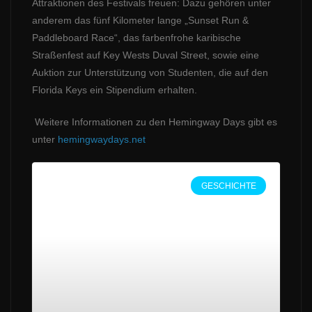
Attraktionen des Festivals freuen: Dazu gehören unter
anderem das fünf Kilometer lange „Sunset Run &
Paddleboard Race“, das farbenfrohe karibische
Straßenfest auf Key Wests Duval Street, sowie eine
Auktion zur Unterstützung von Studenten, die auf den
Florida Keys ein Stipendium erhalten.
Weitere Informationen zu den Hemingway Days gibt es
unter
hemingwaydays.net
GESCHICHTE