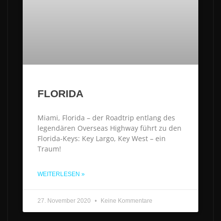
FLORIDA
Miami, Florida – der Roadtrip entlang des
legendären Overseas Highway führt zu den
Florida-Keys: Key Largo, Key West – ein
Traum!
WEITERLESEN »
27. November 2020
Keine Kommentare