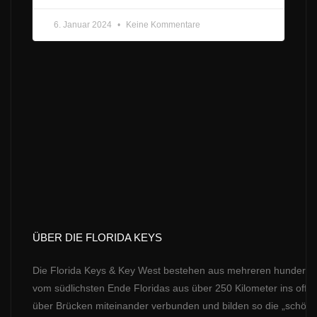
6. Januar 2024
Keine Kommentare
ÜBER DIE FLORIDA KEYS
Die Florida Keys & Key West bestehen aus mehreren hundert Kora
vom südlichsten Ende Floridas aus über 250 Kilometer ins offen
über Brücken miteinander verbunden und bilden so die „schöns