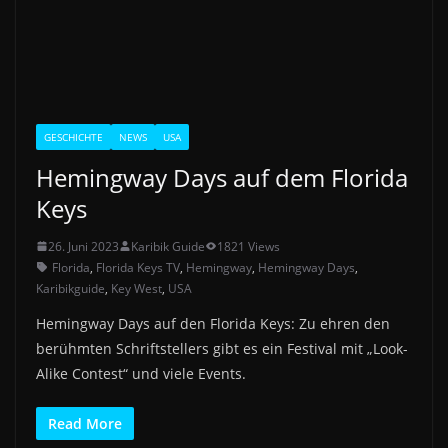
GESCHICHTE
NEWS
USA
Hemingway Days auf dem Florida
Keys
26. Juni 2023
Karibik Guide
1821 Views
Florida
,
Florida Keys TV
,
Hemingway
,
Hemingway Days
,
Karibikguide
,
Key West
,
USA
Hemingway Days auf den Florida Keys: Zu ehren den
berühmten Schriftstellers gibt es ein Festival mit „Look-
Alike Contest“ und viele Events.
Read More