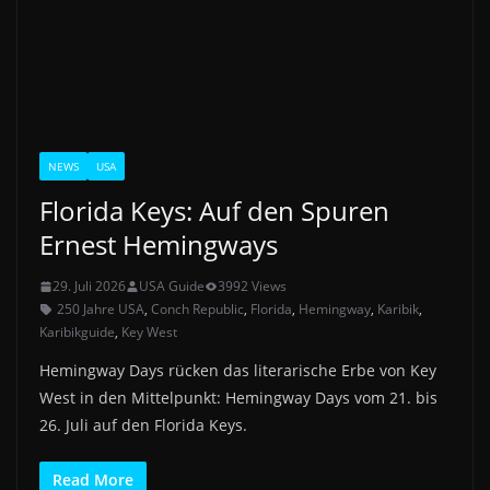
NEWS
USA
Florida Keys: Auf den Spuren
Ernest Hemingways
29. Juli 2026
USA Guide
3992 Views
250 Jahre USA
,
Conch Republic
,
Florida
,
Hemingway
,
Karibik
,
Karibikguide
,
Key West
Hemingway Days rücken das literarische Erbe von Key
West in den Mittelpunkt: Hemingway Days vom 21. bis
26. Juli auf den Florida Keys.
Read More