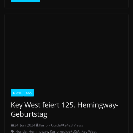
NEWS
USA
Key West feiert 125. Hemingway-
Geburtstag
24. Juni 2024
Karibik Guide
2428 Views
Florida
,
Hemingway
,
Karibikguide+USA
,
Key West