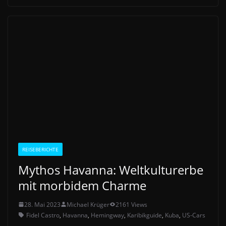
REISEBERICHTE
Mythos Havanna: Weltkulturerbe
mit morbidem Charme
28. Mai 2023
Michael Krüger
2161 Views
Fidel Castro
,
Havanna
,
Hemingway
,
Karibikguide
,
Kuba
,
US-Cars