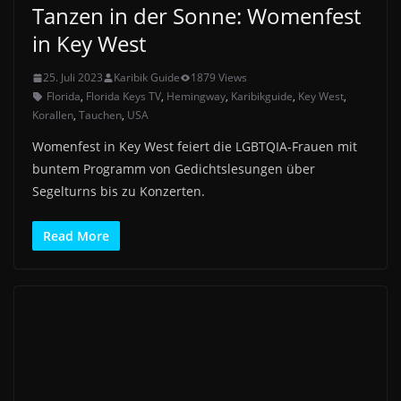
Tanzen in der Sonne: Womenfest
in Key West
25. Juli 2023
Karibik Guide
1879 Views
Florida
,
Florida Keys TV
,
Hemingway
,
Karibikguide
,
Key West
,
Korallen
,
Tauchen
,
USA
Womenfest in Key West feiert die LGBTQIA-Frauen mit
buntem Programm von Gedichtslesungen über
Segelturns bis zu Konzerten.
Read More