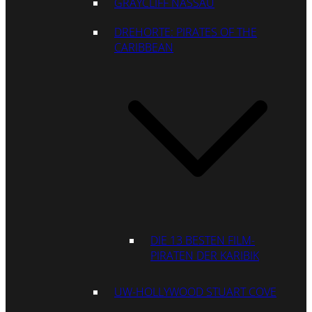
GRAYCLIFF NASSAU
DREHORTE: PIRATES OF THE
CARIBBEAN
DIE 13 BESTEN FILM-
PIRATEN DER KARIBIK
UW-HOLLYWOOD STUART COVE