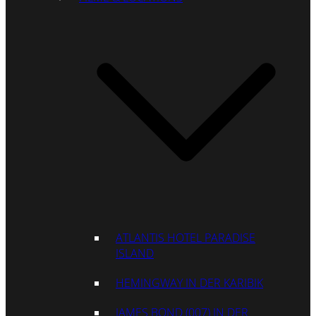
ATLANTIS HOTEL PARADISE
ISLAND
HEMINGWAY IN DER KARIBIK
JAMES BOND (007) IN DER