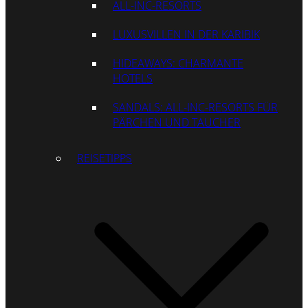
ALL-INC-RESORTS
LUXUSVILLEN IN DER KARIBIK
HIDEAWAYS: CHARMANTE
HOTELS
SANDALS: ALL-INC-RESORTS FÜR
PÄRCHEN UND TAUCHER
REISETIPPS