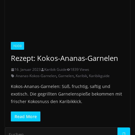
FOOD
Rezept: Kokos-Ananas-Garnelen
16. Januar 2023
Karibik Guide
1839 Views
Ananas-Kokos-Garnelen
,
Garnelen
,
Karibik
,
Karibikguide
Kokos-Ananas-Garnelen: Süß, fruchtig, saftig und
exotisch. Die gegrillten Garnelenspieße bekommen mit
frischer Kokosnuss den Karibikkick.
Read More