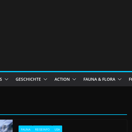
S
GESCHICHTE
ACTION
FAUNA & FLORA
F
FAUNA
REISEINFO
USA