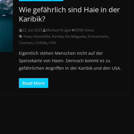
Wie gefährlich sind Haie in der
Karibik?
22. Juli 2025
Michael Krüger
3096 Views
Haie
,
Haiunfälle
,
Karibik
,
Karibikguide
,
Schnorcheln
,
Tauchen
,
Unfälle
,
USA
Eigentlich stehen Menschen nicht auf der
Speisekarte von Haien. Dennoch kommt es zu
gefährlichen Angriffen in der Karibik und den USA.
Read More