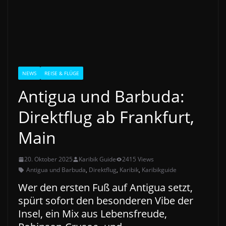
NEWS
REISE & FLÜGE
Antigua und Barbuda:
Direktflug ab Frankfurt,
Main
20. Oktober 2025
Karibik Guide
2415 Views
Antigua und Barbuda
,
Direktflug
,
Karibik
,
Karibikguide
Wer den ersten Fuß auf Antigua setzt,
spürt sofort den besonderen Vibe der
Insel, ein Mix aus Lebensfreude,