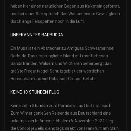
haben hier einen natürlichen Bogen aus Kalkstein geformt,
und bei rauer See sprudelt das Wasser einem Geysir gleich
durch enge Felsspalten hoch in die Luft.
UNBEKANNTES BARBUDDA
Ein Muss ist ein Abstecher zu Antiguas Schwesterinsel
Barbuda. Das ursprüngliche Eiland mit rosafarbenen
Sandstränden, Wäldern und Wildtieren beherbergt das
größte Fregattvogel-Schutzgebiet der westlichen
Hemisphäre und viel Robinson-Crusoe-Gefühl.
KEINE 10 STUNDEN FLUG
Keine zehn Stunden zum Paradies: Last but not least:
Zum Winter genießen Reisende aus Deutschland eine
unkomplizierte Anreise. Ab dem 5. November 2024 fliegt
die Condor jeweils dienstags direkt von Frankfurt am Main