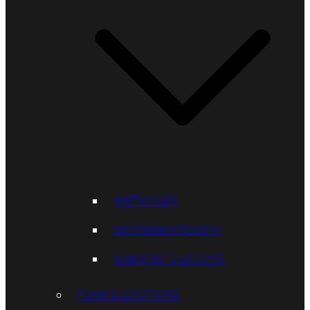
MIETWAGEN
MOTORRAD-TOUREN
KUBAS 50´S-US-CARS
FILME & LOCATIONS