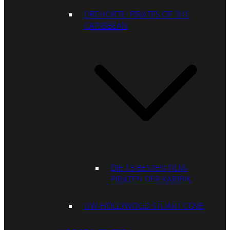
DREHORTE: PIRATES OF THE
CARIBBEAN
DIE 13 BESTEN FILM-
PIRATEN DER KARIBIK
UW-HOLLYWOOD STUART COVE