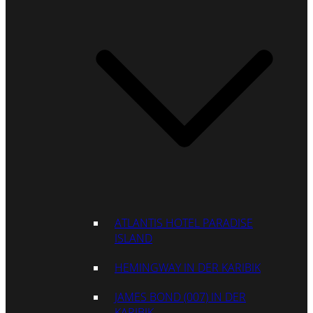
ATLANTIS HOTEL PARADISE
ISLAND
HEMINGWAY IN DER KARIBIK
JAMES BOND (007) IN DER
KARIBIK