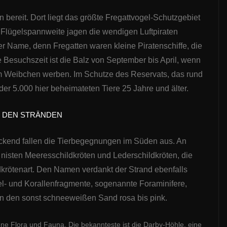
n bereit. Dort liegt das größte Fregattvogel-Schutzgebiet
 Flügelspannweite jagen die wendigen Luftpiraten
r Name, denn Fregatten waren kleine Piratenschiffe, die
 Besuchszeit ist die Balz von September bis April, wenn
m Weibchen werben. Im Schutze des Reservats, das rund
der 5.000 hier beheimateten Tiere 25 Jahre und älter.
N DEN STRÄNDEN
ruckend fallen die Tierbegegnungen im Süden aus. An
isten Meeresschildkröten und Lederschildkröten, die
dkrötenart. Den Namen verdankt der Strand ebenfalls
l- und Korallenfragmente, sogenannte Foraminifere,
n den sonst schneeweißen Sand rosa bis pink.
ne Flora und Fauna. Die bekannteste ist die Darby-Höhle, eine