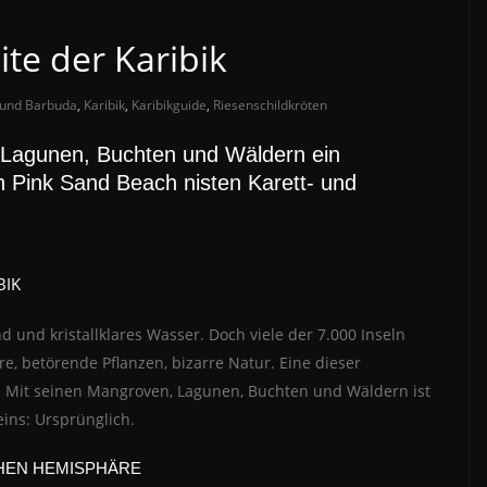
ite der Karibik
 und Barbuda
,
Karibik
,
Karibikguide
,
Riesenschildkröten
 Lagunen, Buchten und Wäldern ein
n Pink Sand Beach nisten Karett- und
BIK
 und kristallklares Wasser. Doch viele der 7.000 Inseln
e, betörende Pflanzen, bizarre Natur. Eine dieser
a. Mit seinen Mangroven, Lagunen, Buchten und Wäldern ist
eins: Ursprünglich.
HEN HEMISPHÄRE