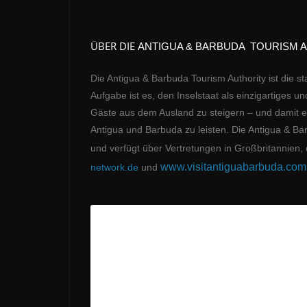
ÜBER DIE
ANTIGUA & BARBUDA TOURISM 
Die Antigua & Barbuda Tourism Authority ist die 
Aufgabe ist es, den Inselstaat als einzigartiges 
Gäste aus dem Ausland zu steigern – und damit ein
Antigua und Barbuda zu leisten. Die Antigua & Barb
und verfügt über Vertretungen in Großbritannie
www.visitantiguabarbuda.com
network.de
und