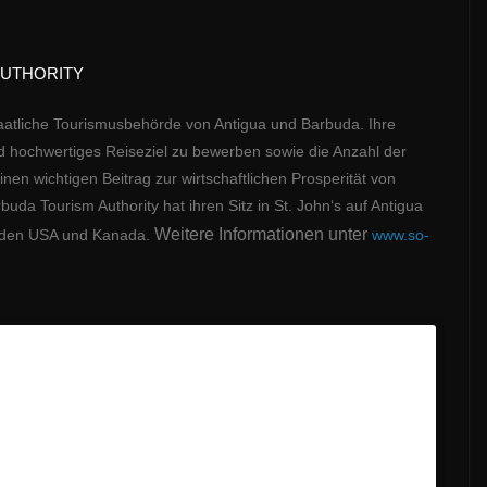
AUTHORITY
staatliche Tourismusbehörde von Antigua und Barbuda. Ihre
und hochwertiges Reiseziel zu bewerben sowie die Anzahl der
en wichtigen Beitrag zur wirtschaftlichen Prosperität von
uda Tourism Authority hat ihren Sitz in St. John‘s auf Antigua
Weitere Informationen unter
n, den USA und Kanada.
www.so-