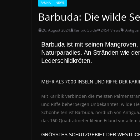
FAUNA
NEWS
Barbuda: Die wilde Se
26. August 2024
Karibik Guide
2454 Views
Antigua
Barbuda ist mit seinen Mangroven,
Naturparadies. An Stränden wie de
Lederschildkröten.
MEHR ALS 7000 INSELN UND RIFFE DER KARI
Mit Karibik verbinden die meisten Palmenstrand
und Riffe beherbergen Unbekanntes: wilde Tier
Schönheiten ist Barbuda, nördlich von Antigu
das 160 Quadratmeter kleine Eiland vor allem 
GRÖSSTES SCHUTZGEBIET DER WESTLIC