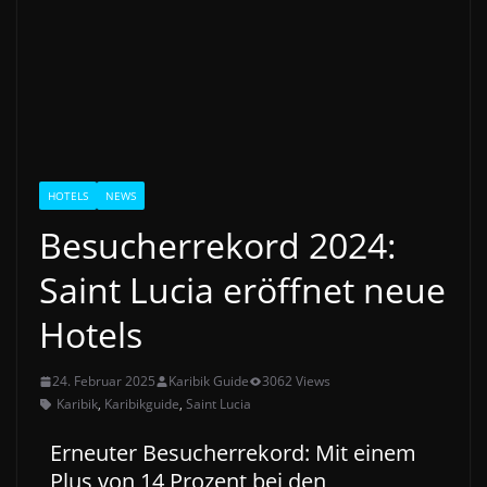
HOTELS
NEWS
Besucherrekord 2024:
Saint Lucia eröffnet neue
Hotels
24. Februar 2025
Karibik Guide
3062 Views
Karibik
,
Karibikguide
,
Saint Lucia
Erneuter Besucherrekord: Mit einem
Plus von 14 Prozent bei den