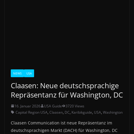
NEWS
USA
Claasen: Neue deutschsprachige
Repräsentanz für Washington, DC
16. Januar 2026
USA Guide
3720 Views
Capital Region USA
,
Claasen
,
DC
,
Karibikguide
,
USA
,
Washington
Claasen Communication ist neue Repräsentanz im
deutschsprachigen Markt (DACH) für Washington, DC