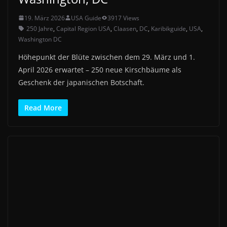
19. März 2026
USA Guide
3917 Views
250 Jahre
,
Capital Region USA
,
Claasen
,
DC
,
Karibikguide
,
USA
,
Washington DC
Höhepunkt der Blüte zwischen dem 29. März und 1.
April 2026 erwartet – 250 neue Kirschbäume als
Geschenk der japanischen Botschaft.
Read More