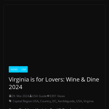
NEWS
USA
Virginia is for Lovers: Wine & Dine
2024
29. Mai 2024
USA Guide
3391 Views
Capital Region USA
,
Country
,
DC
,
Karibikguide
,
USA
,
Virginia