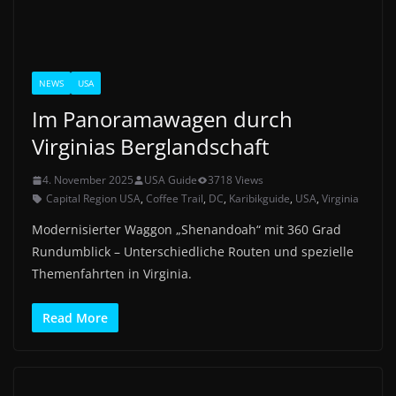
NEWS
USA
Im Panoramawagen durch
Virginias Berglandschaft
4. November 2025
USA Guide
3718 Views
Capital Region USA
,
Coffee Trail
,
DC
,
Karibikguide
,
USA
,
Virginia
Modernisierter Waggon „Shenandoah“ mit 360 Grad
Rundumblick – Unterschiedliche Routen und spezielle
Themenfahrten in Virginia.
Read More