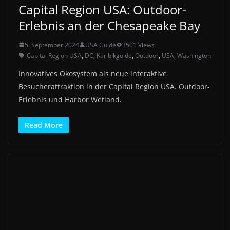
Capital Region USA: Outdoor-
Erlebnis an der Chesapeake Bay
5. September 2024
USA Guide
3501 Views
Capital Region USA
,
DC
,
Karibikguide
,
Outdoor
,
USA
,
Washington
Innovatives Ökosystem als neue interaktive
Besucherattraktion in der Capital Region USA. Outdoor-
Erlebnis und Harbor Wetland.
Read More