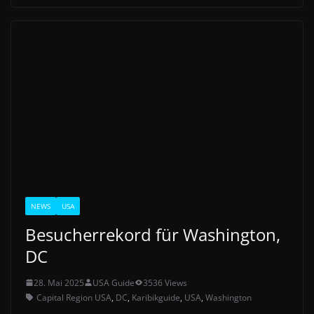
NEWS
USA
Besucherrekord für Washington,
DC
28. Mai 2025
USA Guide
3536 Views
Capital Region USA
,
DC
,
Karibikguide
,
USA
,
Washington