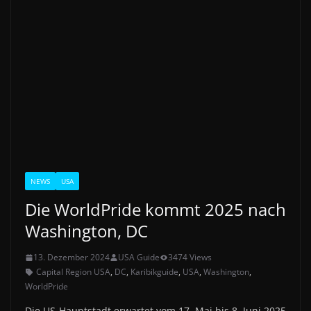
NEWS
USA
Die WorldPride kommt 2025 nach
Washington, DC
13. Dezember 2024
USA Guide
3474 Views
Capital Region USA
,
DC
,
Karibikguide
,
USA
,
Washington
,
WorldPride
Die US-Hauptstadt erwartet vom 17. Mai bis 8. Juni 2025