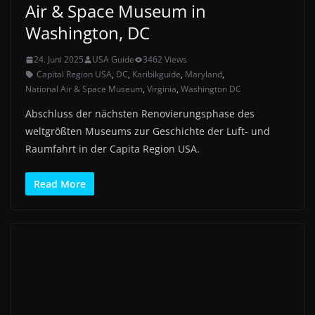
Air & Space Museum in
Washington, DC
24. Juni 2025
USA Guide
3462 Views
Capital Region USA
,
DC
,
Karibikguide
,
Maryland
,
National Air & Space Museum
,
Virginia
,
Washington DC
Abschluss der nächsten Renovierungsphase des
weltgrößten Museums zur Geschichte der Luft- und
Raumfahrt in der Capita Region USA.
Read More