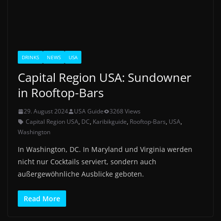
DRINKS
NEWS
USA
Capital Region USA: Sundowner
in Rooftop-Bars
29. August 2024
USA Guide
3268 Views
Capital Region USA
,
DC
,
Karibikguide
,
Rooftop-Bars
,
USA
,
Washington
In Washington, DC. In Maryland und Virginia werden
nicht nur Cocktails serviert, sondern auch
außergewöhnliche Ausblicke geboten.
Read More