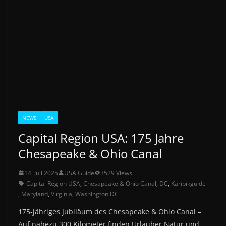
NEWS
USA
Capital Region USA: 175 Jahre
Chesapeake & Ohio Canal
14. Juli 2025
USA Guide
3529 Views
Capital Region USA
,
Chesapeake & Ohio Canal
,
DC
,
Karibikguide
,
Maryland
,
Virginia
,
Washington DC
175-jähriges Jubiläum des Chesapeake & Ohio Canal –
Auf nahezu 300 Kilometer finden Urlauber Natur und