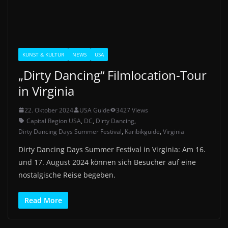
KUNST & KULTUR
NEWS
USA
„Dirty Dancing“ Filmlocation-Tour
in Virginia
22. Oktober 2024
USA Guide
3427 Views
Capital Region USA
,
DC
,
Dirty Dancing
,
Dirty Dancing Days Summer Festival
,
Karibikguide
,
Virginia
Dirty Dancing Days Summer Festival in Virginia: Am 16.
und 17. August 2024 können sich Besucher auf eine
nostalgische Reise begeben.
Read More