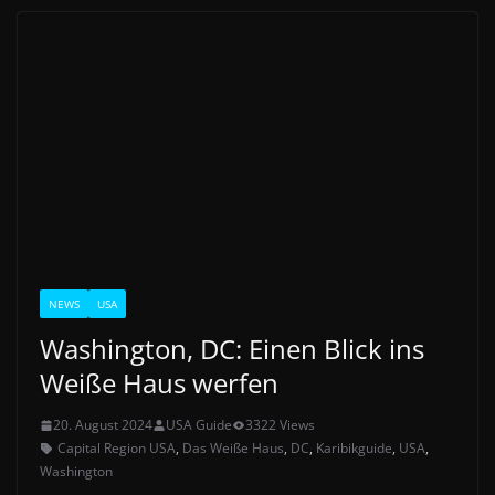
NEWS
USA
Washington, DC: Einen Blick ins
Weiße Haus werfen
20. August 2024
USA Guide
3322 Views
Capital Region USA
,
Das Weiße Haus
,
DC
,
Karibikguide
,
USA
,
Washington