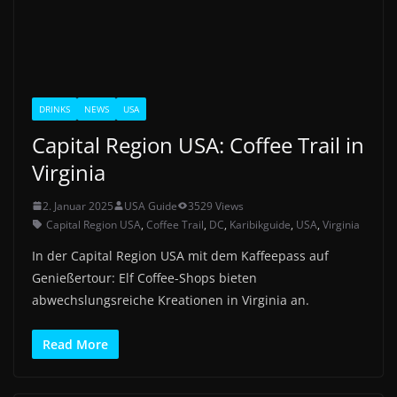
DRINKS
NEWS
USA
Capital Region USA: Coffee Trail in
Virginia
2. Januar 2025
USA Guide
3529 Views
Capital Region USA
,
Coffee Trail
,
DC
,
Karibikguide
,
USA
,
Virginia
In der Capital Region USA mit dem Kaffeepass auf
Genießertour: Elf Coffee-Shops bieten
abwechslungsreiche Kreationen in Virginia an.
Read More