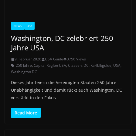
NEWS
USA
Washington, DC zelebriert 250
Jahre USA
9. Februar 2026
USA Guide
3756 Views
250 Jahre
,
Capital Region USA
,
Claasen
,
DC
,
Karibikguide
,
USA
,
Washington DC
Dieses Jahr feiern die Vereinigten Staaten 250 Jahre
Unabhängigkeit und damit rückt auch Washington, DC
verstärkt in den Fokus.
Read More