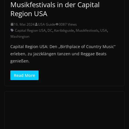
Musikfestivals in der Capital
Region USA
16. Mai 2024
USA Guide
3087 Views
Capital Region USA
,
DC
,
Karibikguide
,
Musikfestivals
,
USA
,
Washington
Capital Region USA: Den „Birthplace of Country Music“
erleben, zu Jazzklängen tanzen und Reggae Beats
genießen.
Read More