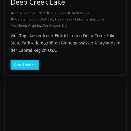
Deep Creek Lake
17. November 2025
USA Guide
3428 Views
Capital Region USA
,
DC
,
Deep Creek Lake
,
Karibikguide
,
Maryland
,
Virginia
,
Washington DC
Vier Tage kostenfreier Eintritt in den Deep Creek Lake
State Park – dem größten Binnengewässer Marylands in
der Capital Region USA.
Read More