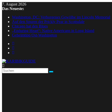
Skip
7. August 2026
to
Das Neueste:
content
Washington, DC: Verborgenes Gewölbe im Lincoln Memorial
Auf den Spuren der Prickly Pear in Scottsdale
Chicago hat den Blues
„Enduring Heart“: Native Americans in Long Island
Geheimtipp Ost-Washington