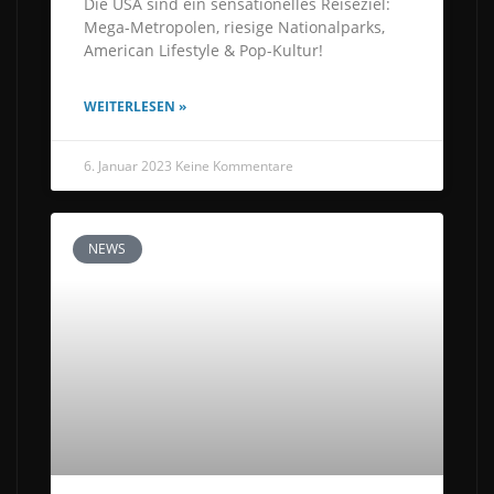
Die USA sind ein sensationelles Reiseziel:
Mega-Metropolen, riesige Nationalparks,
American Lifestyle & Pop-Kultur!
WEITERLESEN »
6. Januar 2023
Keine Kommentare
NEWS