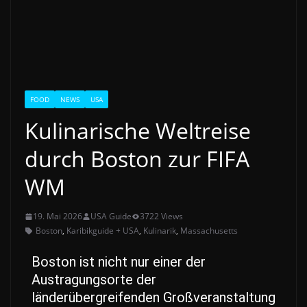
FOOD
NEWS
USA
Kulinarische Weltreise
durch Boston zur FIFA
WM
19. Mai 2026
USA Guide
3722 Views
Boston
,
Karibikguide + USA
,
Kulinarik
,
Massachusetts
Boston ist nicht nur einer der
Austragungsorte der
länderübergreifenden Großveranstaltung