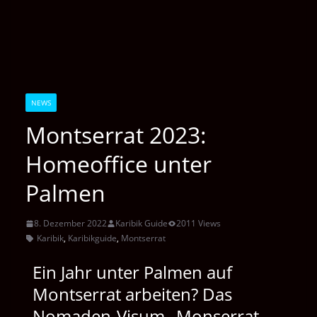
NEWS
Montserrat 2023:
Homeoffice unter
Palmen
8. Dezember 2022
Karibik Guide
2011 Views
Karibik
,
Karibikguide
,
Montserrat
Ein Jahr unter Palmen auf
Montserrat arbeiten? Das
Nomaden-Visum „Monserrat