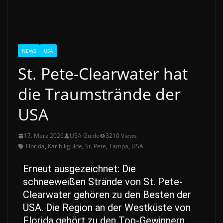
NEWS
USA
St. Pete-Clearwater hat
die Traumstrände der
USA
17. März 2026
USA Guide
3210 Views
Florida
,
Karibikguide
,
St. Pete
,
Tampa
,
USA
Erneut ausgezeichnet: Die
schneeweißen Strände von
St. Pete-
Clearwater gehören zu den Besten der
USA.
Die Region an der Westküste von
Florida gehört zu den Top-Gewinnern