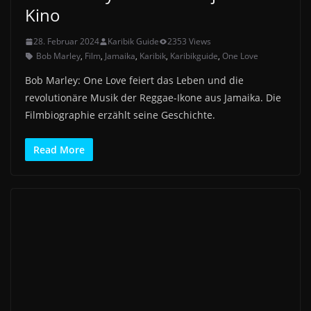
Kino
28. Februar 2024
Karibik Guide
2353 Views
Bob Marley
,
Film
,
Jamaika
,
Karibik
,
Karibikguide
,
One Love
Bob Marley: One Love feiert das Leben und die
revolutionäre Musik der Reggae-Ikone aus Jamaika. Die
Filmbiographie erzählt seine Geschichte.
Read More