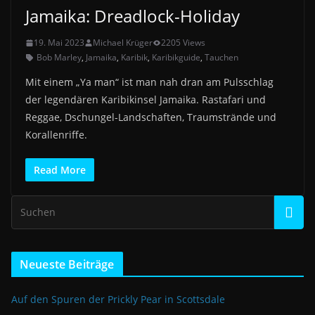
Jamaika: Dreadlock-Holiday
19. Mai 2023
Michael Krüger
2205 Views
Bob Marley
,
Jamaika
,
Karibik
,
Karibikguide
,
Tauchen
Mit einem „Ya man“ ist man nah dran am Pulsschlag
der legendären Karibikinsel Jamaika. Rastafari und
Reggae, Dschungel-Landschaften, Traumstrände und
Korallenriffe.
Read More
Neueste Beiträge
Auf den Spuren der Prickly Pear in Scottsdale