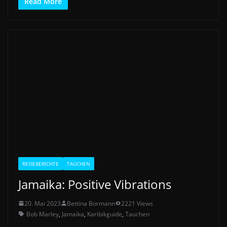
Read More
REISEBERICHTE
TAUCHEN
Jamaika: Positive Vibrations
20. Mai 2023
Bettina Bormann
2221 Views
Bob Marley
,
Jamaika
,
Karibikguide
,
Tauchen