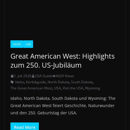
NEWS
USA
Great American West: Highlights
zum 250. US-Jubiläum
1. Juli 2026
USA Guide
4629 Views
Idaho
,
Karibikguide
,
North Dakota
,
South Dakota
,
The Great American West
,
USA
,
Visit the USA
,
Wyoming
Idaho, North Dakota, South Dakota und Wyoming: The
Great American West feiert Geschichte, Naturwunder
und den 250. Geburtstag der USA.
Read More