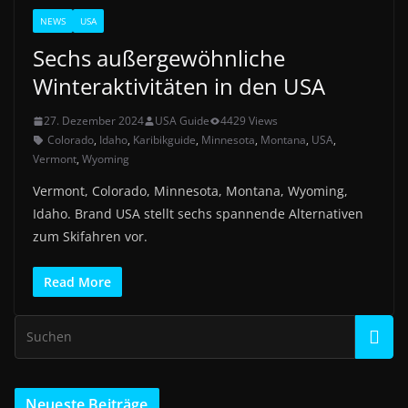
NEWS
USA
Sechs außergewöhnliche
Winteraktivitäten in den USA
27. Dezember 2024
USA Guide
4429 Views
Colorado
,
Idaho
,
Karibikguide
,
Minnesota
,
Montana
,
USA
,
Vermont
,
Wyoming
Vermont, Colorado, Minnesota, Montana, Wyoming,
Idaho. Brand USA stellt sechs spannende Alternativen
zum Skifahren vor.
Read More
Neueste Beiträge