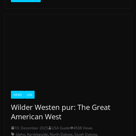
NEWS
USA
Wilder Westen pur: The Great
American West
10. Dezember 2025
USA Guide
4508 Views
Idaho
,
Karibikguide
,
North Dakota
,
South Dakota
,