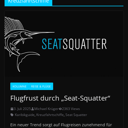
Kreuzfahrtschiffe
KOLUMNE
REISE & FLÜGE
Flugfrust durch „Seat-Squatter“
3. Juli 2025
Michael Krüger
2363 Views
Karibikguide
,
Kreuzfahrtschiffe
,
Seat Squatter
Ein neuer Trend sorgt auf Flugreisen zunehmend für