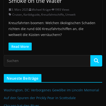
Smoke on the Water
3. März 2025
Michael Krüger
1993 Views
Cruiser
,
Karibikguide
,
Kreuzfahrtschiffe
,
Umwelt
Kreuzfahrten boomen: Welchen ökologischen Schaden
richten die rund 600 Kreuzfahrtschiffen an, die
weltweit die Küsten verräuchern?
Read More
Neueste Beiträge
Washington, DC: Verborgenes Gewölbe im Lincoln Memorial
Auf den Spuren der Prickly Pear in Scottsdale
Chicago hat den Blues