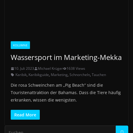
KOLUMNE
Wassersport im Marketing-Mekka
10. Juli 2023
Michael Krüger
1638 Views
Karibik
,
Karibikguide
,
Marketing
,
Schnorcheln
,
Tauchen
Die rosa Schweinchen am „Pig Beach“ sind die
Touristenattraktion der Bahamas. Dass die Tiere häufig
erkranken, wissen die wenigsten.
Read More