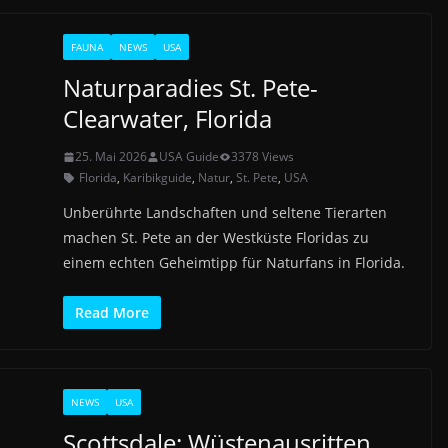
FAUNA
NEWS
USA
Naturparadies St. Pete-
Clearwater, Florida
25. Mai 2026
USA Guide
3378 Views
Florida
,
Karibikguide
,
Natur
,
St. Pete
,
USA
Unberührte Landschaften und seltene Tierarten
machen St. Pete an der Westküste Floridas zu
einem echten Geheimtipp für Naturfans in Florida.
Read More
NEWS
USA
Scottsdale: Wüstenausritten