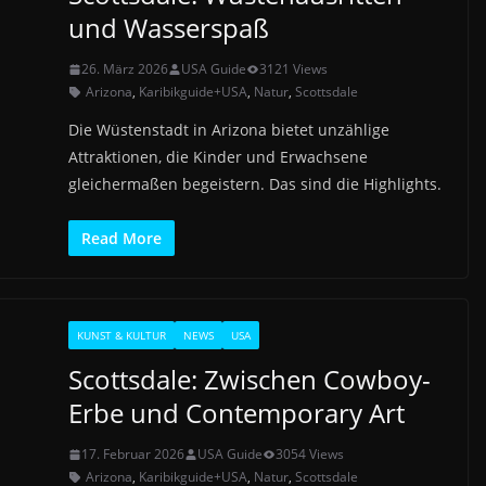
und Wasserspaß
26. März 2026
USA Guide
3121 Views
Arizona
,
Karibikguide+USA
,
Natur
,
Scottsdale
Die Wüstenstadt in Arizona bietet unzählige
Attraktionen, die Kinder und Erwachsene
gleichermaßen begeistern. Das sind die Highlights.
Read More
KUNST & KULTUR
NEWS
USA
Scottsdale: Zwischen Cowboy-
Erbe und Contemporary Art
17. Februar 2026
USA Guide
3054 Views
Arizona
,
Karibikguide+USA
,
Natur
,
Scottsdale