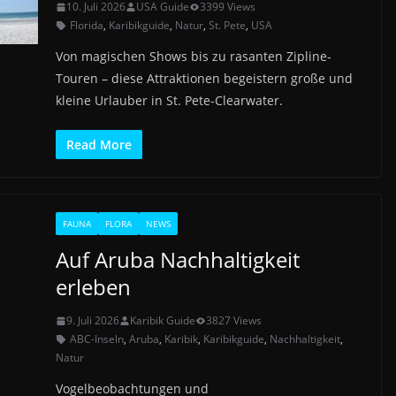
10. Juli 2026
USA Guide
3399 Views
Florida
,
Karibikguide
,
Natur
,
St. Pete
,
USA
Von magischen Shows bis zu rasanten Zipline-
Touren – diese Attraktionen begeistern große und
kleine Urlauber in St. Pete-Clearwater.
Read More
FAUNA
FLORA
NEWS
Auf Aruba Nachhaltigkeit
erleben
9. Juli 2026
Karibik Guide
3827 Views
ABC-Inseln
,
Aruba
,
Karibik
,
Karibikguide
,
Nachhaltigkeit
,
Natur
Vogelbeobachtungen und