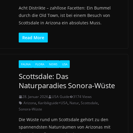
Acht Distrikte – zahllose Facetten: Ein Bummel
durch die Old Town, ist bei einem Besuch von
Scottsdale in Arizona ein absolutes Muss.
Read More
FAUNA
FLORA
NEWS
USA
Scottsdale: Das
Naturparadies Sonora-Wüste
28. Januar 2026
USA Guide
3174 Views
Arizona
,
Karibikguide+USA
,
Natur
,
Scottsdale
,
Sonora-Wüste
Die Wüste rund um Scottsdale gehört zu den
spannendsten Naturräumen von Arizonas mit