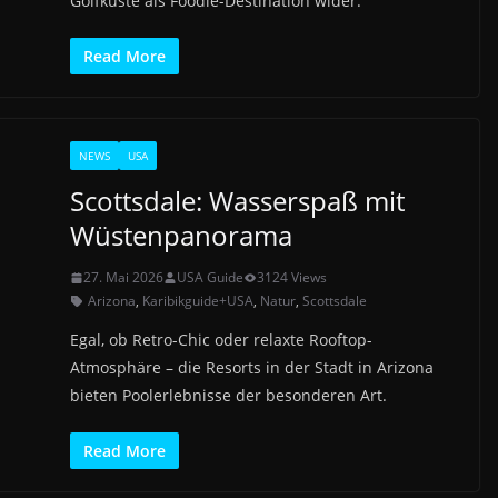
Golfküste als Foodie-Destination wider.
Read More
NEWS
USA
Scottsdale: Wasserspaß mit
Wüstenpanorama
27. Mai 2026
USA Guide
3124 Views
Arizona
,
Karibikguide+USA
,
Natur
,
Scottsdale
Egal, ob Retro-Chic oder relaxte Rooftop-
Atmosphäre – die Resorts in der Stadt in Arizona
bieten Poolerlebnisse der besonderen Art.
Read More