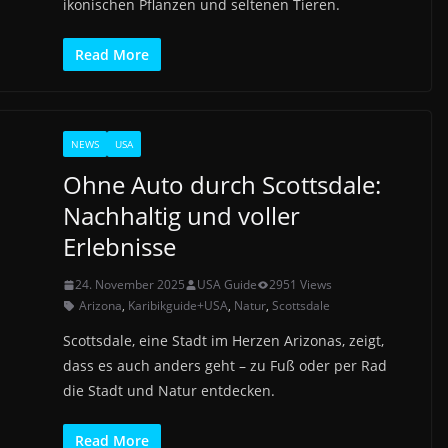
ikonischen Pflanzen und seltenen Tieren.
Read More
NEWS
USA
Ohne Auto durch Scottsdale:
Nachhaltig und voller
Erlebnisse
24. November 2025
USA Guide
2951 Views
Arizona
,
Karibikguide+USA
,
Natur
,
Scottsdale
Scottsdale, eine Stadt im Herzen Arizonas, zeigt,
dass es auch anders geht – zu Fuß oder per Rad
die Stadt und Natur entdecken.
Read More