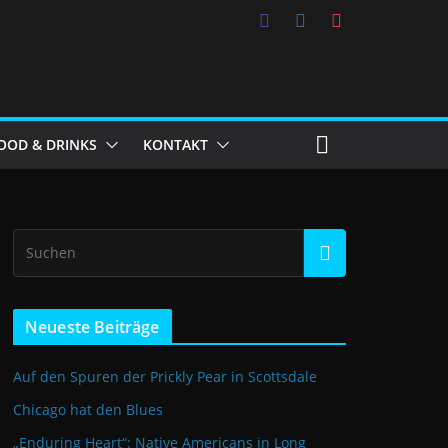
OOD & DRINKS
KONTAKT
Neueste Beiträge
Auf den Spuren der Prickly Pear in Scottsdale
Chicago hat den Blues
„Enduring Heart“: Native Americans in Long