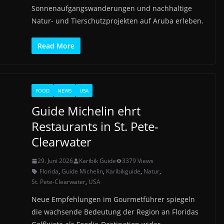
Sonnenaufgangswanderungen und nachhaltige
Natur- und Tierschutzprojekten auf Aruba erleben.
Read More
FOOD
NEWS
USA
Guide Michelin ehrt
Restaurants in St. Pete-
Clearwater
29. Juni 2026
Karibik Guide
3379 Views
Florida
,
Guide Michelin
,
Karibikguide
,
Natur
,
St. Pete-Clearwater
,
USA
Neue Empfehlungen im Gourmetführer spiegeln
die wachsende Bedeutung der Region an Floridas