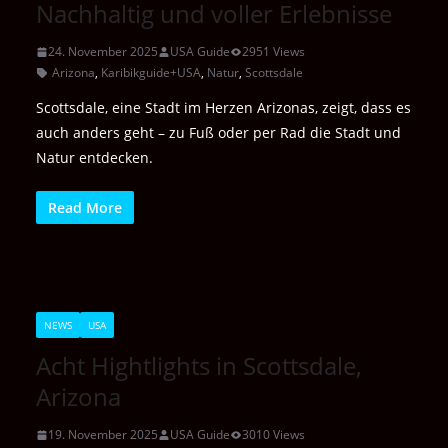
Nachhaltig und voller Erlebnisse
24. November 2025
USA Guide
2951 Views
Arizona
,
Karibikguide+USA
,
Natur
,
Scottsdale
Scottsdale, eine Stadt im Herzen Arizonas, zeigt, dass es
auch anders geht – zu Fuß oder per Rad die Stadt und
Natur entdecken.
Read More
NEWS
USA
Acht Hightlights in Scottsdale,
Arizona
19. November 2025
USA Guide
3010 Views