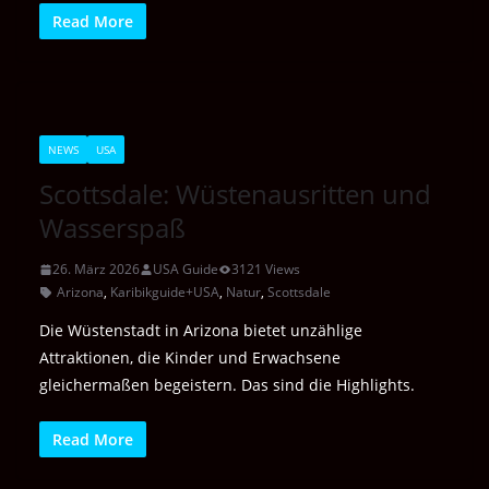
Read More
NEWS
USA
Scottsdale: Wüstenausritten und
Wasserspaß
26. März 2026
USA Guide
3121 Views
Arizona
,
Karibikguide+USA
,
Natur
,
Scottsdale
Die Wüstenstadt in Arizona bietet unzählige
Attraktionen, die Kinder und Erwachsene
gleichermaßen begeistern. Das sind die Highlights.
Read More