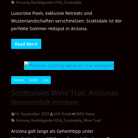
Arizona
,
Karibikguide+USA
,
Scottsdale
Luxuriöse Pools, exklusive Retreats und
Wüstenlandschaften verschmelzen: Scottsdale ist der
perfekte Sommer-Hotspot in Arizona.
Read More
DRINKS
NEWS
USA
Scottsdales Wine Trail: Arizonas
Weinvielfalt erleben
16. September 2025
USA Guide
3062 Views
Arizona
,
Karibikguide+USA
,
Scottsdale
,
Wine Trail
Arizona galt lange als Geheimtipp unter