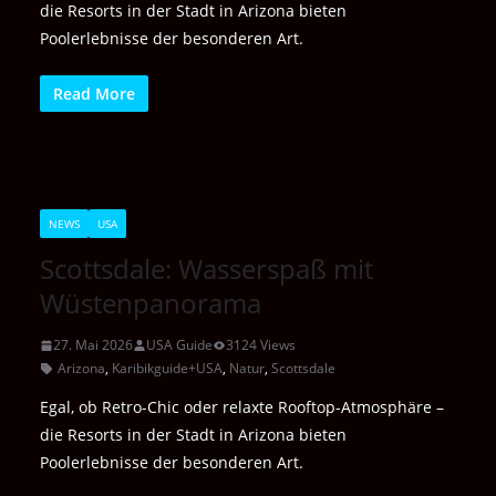
die Resorts in der Stadt in Arizona bieten
Poolerlebnisse der besonderen Art.
Read More
NEWS
USA
Scottsdale: Wasserspaß mit
Wüstenpanorama
27. Mai 2026
USA Guide
3124 Views
Arizona
,
Karibikguide+USA
,
Natur
,
Scottsdale
Egal, ob Retro-Chic oder relaxte Rooftop-Atmosphäre –
die Resorts in der Stadt in Arizona bieten
Poolerlebnisse der besonderen Art.