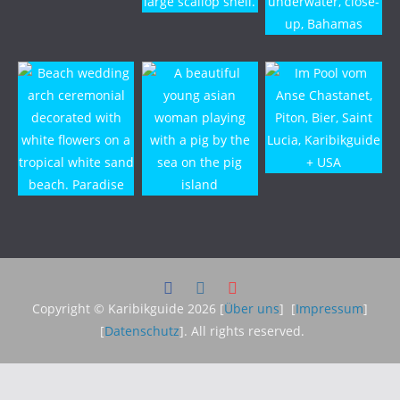
Copyright © Karibikguide 2026 [
Über uns
] [
Impressum
]
[
Datenschutz
]. All rights reserved.