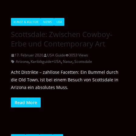
KUNST & KULTUR
NEWS
USA
Scottsdale: Zwischen Cowboy-
Erbe und Contemporary Art
17. Februar 2026
USA Guide
3053 Views
Arizona
,
Karibikguide+USA
,
Natur
,
Scottsdale
Acht Distrikte – zahllose Facetten: Ein Bummel durch
die Old Town, ist bei einem Besuch von Scottsdale in
Arizona ein absolutes Muss.
Read More