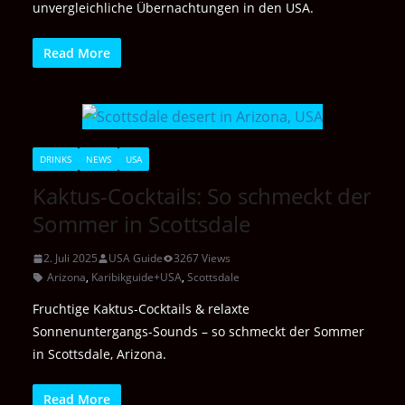
unvergleichliche Übernachtungen in den USA.
Read More
DRINKS
NEWS
USA
Kaktus-Cocktails: So schmeckt der
Sommer in Scottsdale
2. Juli 2025
USA Guide
3267 Views
Arizona
,
Karibikguide+USA
,
Scottsdale
Fruchtige Kaktus-Cocktails & relaxte
Sonnenuntergangs-Sounds – so schmeckt der Sommer
in Scottsdale, Arizona.
Read More