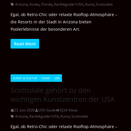
Arizona
,
Aruba
,
Florida
,
Karibikguide+USA
,
Kunst
,
Scottsdale
Egal, ob Retro-Chic oder relaxte Rooftop-Atmosphäre –
die Resorts in der Stadt in Arizona bieten
Poolerlebnisse der besonderen Art.
Read More
KUNST & KULTUR
NEWS
USA
Scottsdale gehört zu den
wichtigen Kunstzentren der USA
23. Juni 2026
USA Guide
3224 Views
Arizona
,
Karibikguide+USA
,
Kunst
,
Scottsdale
Egal, ob Retro-Chic oder relaxte Rooftop-Atmosphäre –