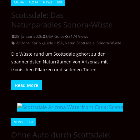
FAUNA
FLORA
NEWS
USA
Scottsdale: Das
Naturparadies Sonora-Wüste
28. Januar 2026
USA Guide
3174 Views
Arizona
,
Karibikguide+USA
,
Natur
,
Scottsdale
,
Sonora-Wüste
Die Wüste rund um Scottsdale gehört zu den
spannendsten Naturräumen von Arizonas mit
ikonischen Pflanzen und seltenen Tieren.
Read More
NEWS
USA
Ohne Auto durch Scottsdale: