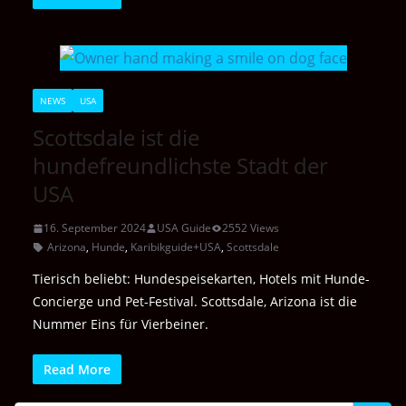
NEWS
USA
Scottsdale ist die
hundefreundlichste Stadt der
USA
16. September 2024
USA Guide
2552 Views
Arizona
,
Hunde
,
Karibikguide+USA
,
Scottsdale
Tierisch beliebt: Hundespeisekarten, Hotels mit Hunde-
Concierge und Pet-Festival. Scottsdale, Arizona ist die
Nummer Eins für Vierbeiner.
Read More