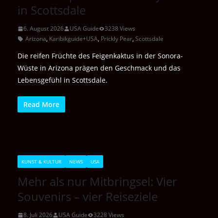
in Scottsdale
6. August 2026
USA Guide
3238 Views
Arizona
,
Karibikguide+USA
,
Prickly Pear
,
Scottsdale
Die reifen Früchte des Feigenkaktus in der Sonora-
Wüste in Arizona prägen den Geschmack und das
Lebensgefühl in Scottsdale.
Read More
KUNST & KULTUR
NEWS
USA
Mehr als nur Mitbringsel: Vier
Souvenirs – vier Reiseziele
8. Juli 2026
USA Guide
3228 Views