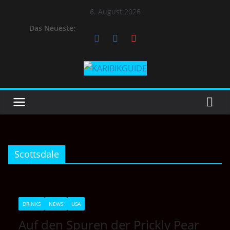
6. August 2026
Das Neueste:
Scottsdale
DRINKS
NEWS
USA
Auf den Spuren der Prickly Pear