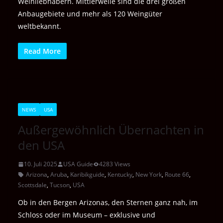
Weinliebhabern. Mittlerweile sind die drei großen
Anbaugebiete und mehr als 120 Weingüter
weltbekannt.
Read More
NEWS
USA
Außergewöhnlich Übernachten in
den USA
10. Juli 2025
USA Guide
4283 Views
Arizona
,
Aruba
,
Karibikguide
,
Kentucky
,
New York
,
Route 66
,
Scottsdale
,
Tucson
,
USA
Ob in den Bergen Arizonas, den Sternen ganz nah, im
Schloss oder im Museum – exklusive und