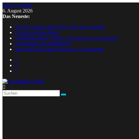
Skip to content
6. August 2026
Das Neueste:
Auf den Spuren der Prickly Pear in Scottsdale
Chicago hat den Blues
„Enduring Heart“: Native Americans in Long Island
Geheimtipp Ost-Washington
Maryland: 200-Jahre-Feier der US-Eisenbahn