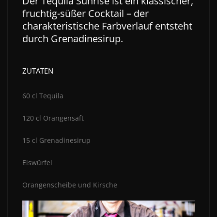
Der Tequila Sunrise ist ein klassischer,
fruchtig-süßer Cocktail – der
charakteristische Farbverlauf entsteht
durch Grenadinesirup.
ZUTATEN
60 cl Tequila
120 cl Orangensaft
15 cl Grenadinesirup
Eiswürfel
Orangenscheibe und Kirsche