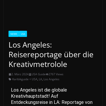
NEWS
USA
Los Angeles:
Reisereportage über die
Kreativmetrolole
2. März 2024
USA Guide
2767 Views
Karibikguide + USA
,
LA
,
Los Angeles
Los Angeles ist die globale
Kreativhauptstadt! Auf
Entdeckungsreise in LA: Reportage von